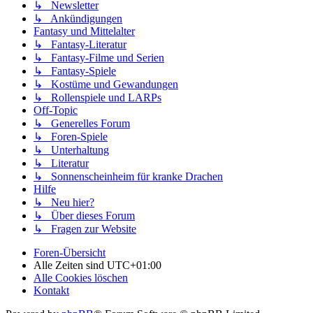
↳ Newsletter
↳ Ankündigungen
Fantasy und Mittelalter
↳ Fantasy-Literatur
↳ Fantasy-Filme und Serien
↳ Fantasy-Spiele
↳ Kostüme und Gewandungen
↳ Rollenspiele und LARPs
Off-Topic
↳ Generelles Forum
↳ Foren-Spiele
↳ Unterhaltung
↳ Literatur
↳ Sonnenscheinheim für kranke Drachen
Hilfe
↳ Neu hier?
↳ Über dieses Forum
↳ Fragen zur Website
Foren-Übersicht
Alle Zeiten sind
UTC+01:00
Alle Cookies löschen
Kontakt