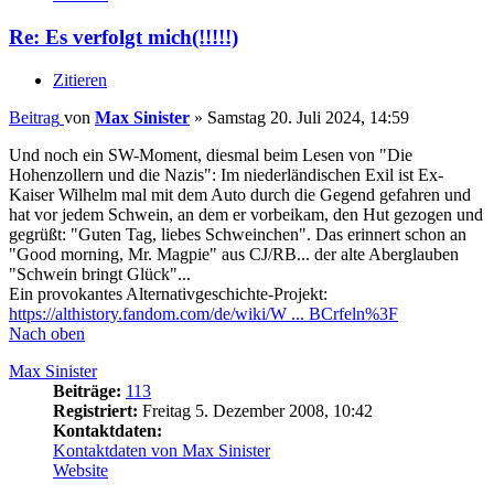
Re: Es verfolgt mich(!!!!!)
Zitieren
Beitrag
von
Max Sinister
»
Samstag 20. Juli 2024, 14:59
Und noch ein SW-Moment, diesmal beim Lesen von "Die
Hohenzollern und die Nazis": Im niederländischen Exil ist Ex-
Kaiser Wilhelm mal mit dem Auto durch die Gegend gefahren und
hat vor jedem Schwein, an dem er vorbeikam, den Hut gezogen und
gegrüßt: "Guten Tag, liebes Schweinchen". Das erinnert schon an
"Good morning, Mr. Magpie" aus CJ/RB... der alte Aberglauben
"Schwein bringt Glück"...
Ein provokantes Alternativgeschichte-Projekt:
https://althistory.fandom.com/de/wiki/W ... BCrfeln%3F
Nach oben
Max Sinister
Beiträge:
113
Registriert:
Freitag 5. Dezember 2008, 10:42
Kontaktdaten:
Kontaktdaten von Max Sinister
Website