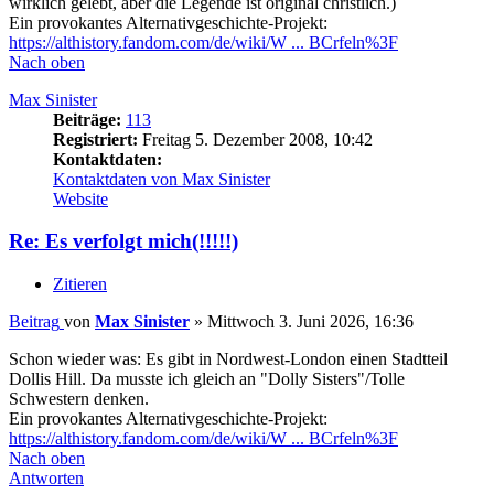
wirklich gelebt, aber die Legende ist original christlich.)
Ein provokantes Alternativgeschichte-Projekt:
https://althistory.fandom.com/de/wiki/W ... BCrfeln%3F
Nach oben
Max Sinister
Beiträge:
113
Registriert:
Freitag 5. Dezember 2008, 10:42
Kontaktdaten:
Kontaktdaten von Max Sinister
Website
Re: Es verfolgt mich(!!!!!)
Zitieren
Beitrag
von
Max Sinister
»
Mittwoch 3. Juni 2026, 16:36
Schon wieder was: Es gibt in Nordwest-London einen Stadtteil
Dollis Hill. Da musste ich gleich an "Dolly Sisters"/Tolle
Schwestern denken.
Ein provokantes Alternativgeschichte-Projekt:
https://althistory.fandom.com/de/wiki/W ... BCrfeln%3F
Nach oben
Antworten