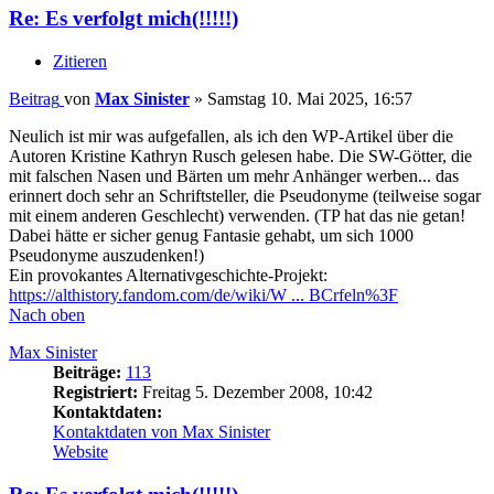
Re: Es verfolgt mich(!!!!!)
Zitieren
Beitrag
von
Max Sinister
»
Samstag 10. Mai 2025, 16:57
Neulich ist mir was aufgefallen, als ich den WP-Artikel über die
Autoren Kristine Kathryn Rusch gelesen habe. Die SW-Götter, die
mit falschen Nasen und Bärten um mehr Anhänger werben... das
erinnert doch sehr an Schriftsteller, die Pseudonyme (teilweise sogar
mit einem anderen Geschlecht) verwenden. (TP hat das nie getan!
Dabei hätte er sicher genug Fantasie gehabt, um sich 1000
Pseudonyme auszudenken!)
Ein provokantes Alternativgeschichte-Projekt:
https://althistory.fandom.com/de/wiki/W ... BCrfeln%3F
Nach oben
Max Sinister
Beiträge:
113
Registriert:
Freitag 5. Dezember 2008, 10:42
Kontaktdaten:
Kontaktdaten von Max Sinister
Website