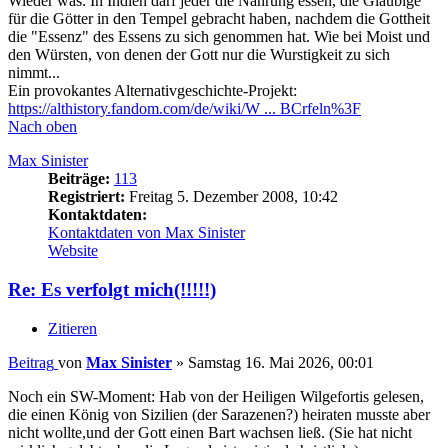
Wieder was: In Indien darf jeder die Nahrung essen, die Gläubige
für die Götter in den Tempel gebracht haben, nachdem die Gottheit
die "Essenz" des Essens zu sich genommen hat. Wie bei Moist und
den Würsten, von denen der Gott nur die Wurstigkeit zu sich
nimmt...
Ein provokantes Alternativgeschichte-Projekt:
https://althistory.fandom.com/de/wiki/W ... BCrfeln%3F
Nach oben
Max Sinister
Beiträge:
113
Registriert:
Freitag 5. Dezember 2008, 10:42
Kontaktdaten:
Kontaktdaten von Max Sinister
Website
Re: Es verfolgt mich(!!!!!)
Zitieren
Beitrag
von
Max Sinister
»
Samstag 16. Mai 2026, 00:01
Noch ein SW-Moment: Hab von der Heiligen Wilgefortis gelesen,
die einen König von Sizilien (der Sarazenen?) heiraten musste aber
nicht wollte,und der Gott einen Bart wachsen ließ. (Sie hat nicht