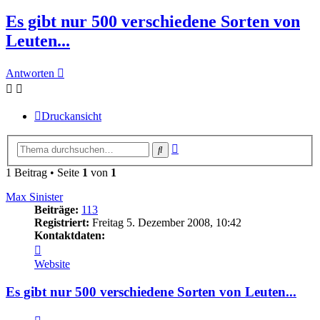
Es gibt nur 500 verschiedene Sorten von
Leuten...
Antworten
Druckansicht
Erweiterte
Suche
Suche
1 Beitrag • Seite
1
von
1
Max Sinister
Beiträge:
113
Registriert:
Freitag 5. Dezember 2008, 10:42
Kontaktdaten:
Kontaktdaten
von
Website
Max
Sinister
Es gibt nur 500 verschiedene Sorten von Leuten...
Zitieren