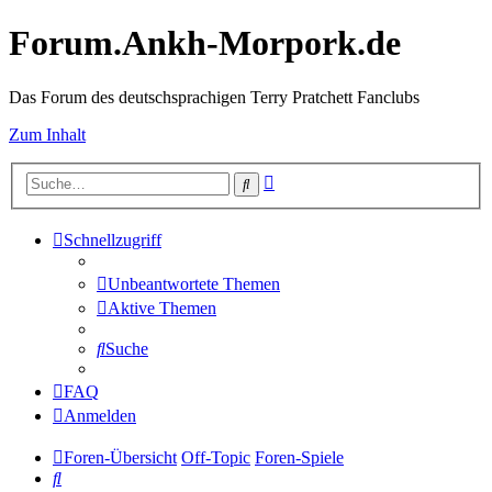
Forum.Ankh-Morpork.de
Das Forum des deutschsprachigen Terry Pratchett Fanclubs
Zum Inhalt
Erweiterte
Suche
Suche
Schnellzugriff
Unbeantwortete Themen
Aktive Themen
Suche
FAQ
Anmelden
Foren-Übersicht
Off-Topic
Foren-Spiele
Suche