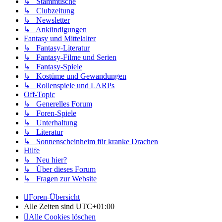
↳ Stammtische
↳ Clubzeitung
↳ Newsletter
↳ Ankündigungen
Fantasy und Mittelalter
↳ Fantasy-Literatur
↳ Fantasy-Filme und Serien
↳ Fantasy-Spiele
↳ Kostüme und Gewandungen
↳ Rollenspiele und LARPs
Off-Topic
↳ Generelles Forum
↳ Foren-Spiele
↳ Unterhaltung
↳ Literatur
↳ Sonnenscheinheim für kranke Drachen
Hilfe
↳ Neu hier?
↳ Über dieses Forum
↳ Fragen zur Website
Foren-Übersicht
Alle Zeiten sind
UTC+01:00
Alle Cookies löschen