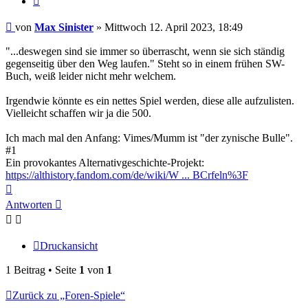
Beitrag
von
Max Sinister
»
Mittwoch 12. April 2023, 18:49
"...deswegen sind sie immer so überrascht, wenn sie sich ständig
gegenseitig über den Weg laufen." Steht so in einem frühen SW-
Buch, weiß leider nicht mehr welchem.
Irgendwie könnte es ein nettes Spiel werden, diese alle aufzulisten.
Vielleicht schaffen wir ja die 500.
Ich mach mal den Anfang: Vimes/Mumm ist "der zynische Bulle".
#1
Ein provokantes Alternativgeschichte-Projekt:
https://althistory.fandom.com/de/wiki/W ... BCrfeln%3F
Nach
oben
Antworten
Druckansicht
1 Beitrag • Seite
1
von
1
Zurück zu „Foren-Spiele“