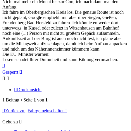
Nicht mal mehr ein Monat bis zur Con, ich mach dann mal den
Anfang.
Ich fahre im Oberbergischen Kreis los. Die genaue Route ist noch
nicht geplant, Google empfiehlt mir aber über Siegen, Gießen,
Freudenberg
Bad Hersfeld zu fahren. Ich könnte entweder dort
unterwegs, in Kassel oder zuletzt in Witzenhausen am Bahnhof
noch eine (1!) Person mit nicht zu großem Gepäck aufsammeln.
Ankunftszeit auf der Burg ist auch noch nicht fest, ich plane aber
um die Mittagszeit aufzuschlagen, damit ich beim Aufbau anpacken
und mich um das Näherinnenzimmer kümmern kann.
Die EU-Minister warnen:
Lesen schadet Ihrer Dummheit und kann Bildung verursachen.
Nach
oben
Gesperrt
Druckansicht
1 Beitrag • Seite
1
von
1
Zurück zu „Fahrgemeinschaften“
Gehe zu