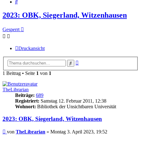
Suche
2023: OBK, Siegerland, Witzenhausen
Gesperrt
Druckansicht
Erweiterte
Suche
Suche
1 Beitrag • Seite
1
von
1
TheLibrarian
Beiträge:
689
Registriert:
Samstag 12. Februar 2011, 12:38
Wohnort:
Bibliothek der Unsichtbaren Universität
2023: OBK, Siegerland, Witzenhausen
Beitrag
von
TheLibrarian
»
Montag 3. April 2023, 19:52