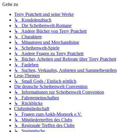
Gehe zu
Terry Pratchett und seine Werke
↳ Kondolenzbuch
↳ Die Scheibenwelt-Romane
↳ Andere Bücher von Terry Pratchett
↳ Charaktere
↳ Mitautoren und Merchandising
↳ Scheibenwelt-Spiele
↳ Andere Fragen zu Terry Pratchett
↳ Bücher, Arbeiten und Referate über Terry Pratchett
↳ Fanleben
↳ Suchen, Verkaufen, Anbieten und Sammelbestellen
Lese-Themen
↳ Small Gods / Einfach göttlich
Die deutsche Scheibenwelt Convention
↳ Informationen zur Scheibenwelt Convention
↳ Fahrgemeinschaften
↳ Rückblicke
Clubmitgliedschaft
↳ Fragen zum Ankh-Morpork e.V.
↳ Mitgliedertreffen des Clubs
↳ Regionale Treffen des Clubs
↳ Stammtische