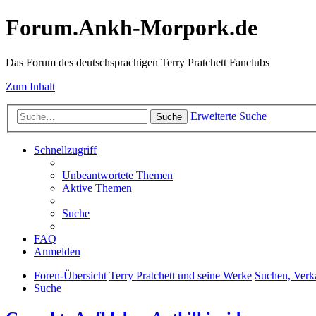
Forum.Ankh-Morpork.de
Das Forum des deutschsprachigen Terry Pratchett Fanclubs
Zum Inhalt
Erweiterte Suche
Suche
Schnellzugriff
Unbeantwortete Themen
Aktive Themen
Suche
FAQ
Anmelden
Foren-Übersicht
Terry Pratchett und seine Werke
Suchen, Verk
Suche