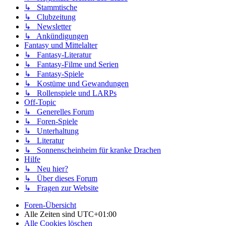
↳ Stammtische
↳ Clubzeitung
↳ Newsletter
↳ Ankündigungen
Fantasy und Mittelalter
↳ Fantasy-Literatur
↳ Fantasy-Filme und Serien
↳ Fantasy-Spiele
↳ Kostüme und Gewandungen
↳ Rollenspiele und LARPs
Off-Topic
↳ Generelles Forum
↳ Foren-Spiele
↳ Unterhaltung
↳ Literatur
↳ Sonnenscheinheim für kranke Drachen
Hilfe
↳ Neu hier?
↳ Über dieses Forum
↳ Fragen zur Website
Foren-Übersicht
Alle Zeiten sind
UTC+01:00
Alle Cookies löschen