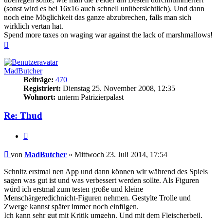
(sonst wird es bei 16x16 auch schnell unübersichtlich). Und dann
noch eine Möglichkeit das ganze abzubrechen, falls man sich
wirklich vertan hat.
Spend more taxes on waging war against the lack of marshmallows!
Nach
oben
MadButcher
Beiträge:
470
Registriert:
Dienstag 25. November 2008, 12:35
Wohnort:
unterm Patrizierpalast
Re: Thud
Zitieren
Beitrag
von
MadButcher
»
Mittwoch 23. Juli 2014, 17:54
Schnitz erstmal nen App und dann können wir während des Spiels
sagen was gut ist und was verbessert werden sollte. Als Figuren
würd ich erstmal zum testen große und kleine
Menschärgeredichnicht-Figuren nehmen. Gestylte Trolle und
Zwerge kannst später immer noch einfügen.
Ich kann sehr gut mit Kritik umgehn. Und mit dem Fleischerbeil.