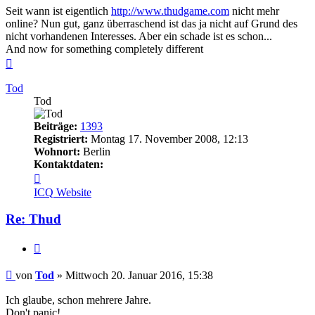
Seit wann ist eigentlich
http://www.thudgame.com
nicht mehr
online? Nun gut, ganz überraschend ist das ja nicht auf Grund des
nicht vorhandenen Interesses. Aber ein schade ist es schon...
And now for something completely different
Nach
oben
Tod
Tod
Beiträge:
1393
Registriert:
Montag 17. November 2008, 12:13
Wohnort:
Berlin
Kontaktdaten:
Kontaktdaten
von
ICQ
Website
Tod
Re: Thud
Zitieren
Beitrag
von
Tod
»
Mittwoch 20. Januar 2016, 15:38
Ich glaube, schon mehrere Jahre.
Don't panic!