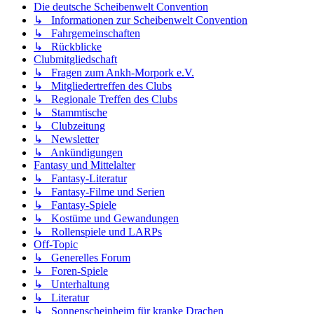
Die deutsche Scheibenwelt Convention
↳ Informationen zur Scheibenwelt Convention
↳ Fahrgemeinschaften
↳ Rückblicke
Clubmitgliedschaft
↳ Fragen zum Ankh-Morpork e.V.
↳ Mitgliedertreffen des Clubs
↳ Regionale Treffen des Clubs
↳ Stammtische
↳ Clubzeitung
↳ Newsletter
↳ Ankündigungen
Fantasy und Mittelalter
↳ Fantasy-Literatur
↳ Fantasy-Filme und Serien
↳ Fantasy-Spiele
↳ Kostüme und Gewandungen
↳ Rollenspiele und LARPs
Off-Topic
↳ Generelles Forum
↳ Foren-Spiele
↳ Unterhaltung
↳ Literatur
↳ Sonnenscheinheim für kranke Drachen