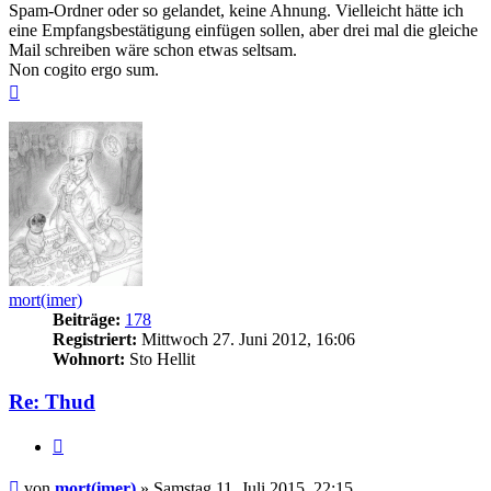
Spam-Ordner oder so gelandet, keine Ahnung. Vielleicht hätte ich
eine Empfangsbestätigung einfügen sollen, aber drei mal die gleiche
Mail schreiben wäre schon etwas seltsam.
Non cogito ergo sum.
Nach
oben
mort(imer)
Beiträge:
178
Registriert:
Mittwoch 27. Juni 2012, 16:06
Wohnort:
Sto Hellit
Re: Thud
Zitieren
Beitrag
von
mort(imer)
»
Samstag 11. Juli 2015, 22:15