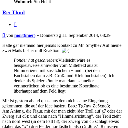
Wohnort:
Sto Hellit
Re: Thud
Zitieren
Beitrag
von
mort(imer)
»
Donnerstag 11. September 2014, 08:39
Hatte gar niemand hier jemals Kontakt zu Mr. Smythe? Auf meine
zwei Mails bisher null Reaktion.
Ponder hat geschrieben:
Vielleicht wäre es
beispielsweise sinnvoller vom Mittelfeld aus zu
Nummerieren mit zusätzlichem + und - (bei den
Buchstaben dann z.B. Groß- und Kleinbuchstaben). Ich
denke als Spieler könnte man dann schneller
verinnerlichen ob es eine bestimmte Koordinate
überhaupt auf dem Feld liegt.
Mir ist gestern abend quasi aus dem nichts eine Eingebung
gekommen, die auf der Idee basiert. Bsp.: Tg7nw Zc5xno3;
Am Anfang, die Figur, mit der man zieht (der Troll auf g7 oder der
Zwerg auf c5); und dann nach "Himmelsrichtung", der Troll zieht
nach nord-west (in dem Fall f8); der Zwerg von c5 schlägt etwas
(daher das "x") drei Felder nordöstlich, also c5-d6-e7-f8 unseren