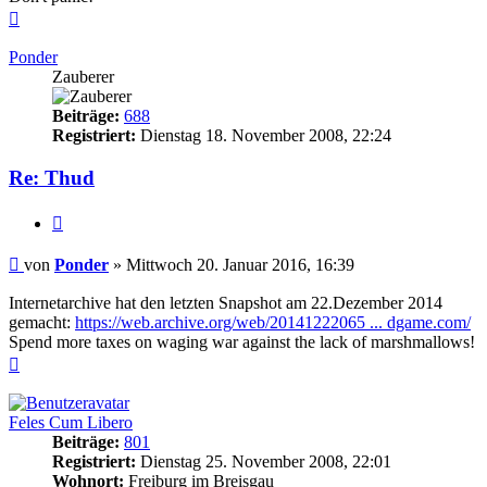
Nach
oben
Ponder
Zauberer
Beiträge:
688
Registriert:
Dienstag 18. November 2008, 22:24
Re: Thud
Zitieren
Beitrag
von
Ponder
»
Mittwoch 20. Januar 2016, 16:39
Internetarchive hat den letzten Snapshot am 22.Dezember 2014
gemacht:
https://web.archive.org/web/20141222065 ... dgame.com/
Spend more taxes on waging war against the lack of marshmallows!
Nach
oben
Feles Cum Libero
Beiträge:
801
Registriert:
Dienstag 25. November 2008, 22:01
Wohnort:
Freiburg im Breisgau