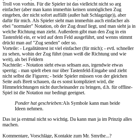
Troll von vorhin. Für die Spieler ist das vielleicht nicht so arg
einfacher (aber man kann immerhin keinen unmöglichen Zug
eingeben, der nicht sofort auffällt (außer halt Schlagzüge)), aber
dafür für mich. Als Spieler sieht man immerhin auch einfacher als
ebei "normaler" Notation, ob der Zug drauf liegt, und man sieht ja in
welche Richtung man zieht. Außerdem gibt man den Zug in ein
Tastenfeld ein, er wird auf dem Feld ausgeführt, und wenns stimmt
drückt man auf "Zug senden" oder so.
Vorteile: - Legalitätstest ist viel einfacher (für mich); - evtl. schneller
zu sehen, wohin der Zug führt (man weiß die Richtung und wie
weit), als bei Feldern
Nachteile: - Notation sieht etwas seltsam aus, irgendwie etwas
sperrig; - man spielt eben nur über Tastenfeld-Eingabe und zieht
nicht selbst die Figuren; - beide Spieler müssen von der gleichen
Seite aufs Brett schauen, da es sonst kompliziert wird, die
Himmelrichtungen nicht durcheinander zu bringen, d.h. für offline-
Spiel ist die Notation nur bedingt geeignet.
Ponder hat geschrieben:
Als Symbole kann man beide
Ideen nehmen.
Das ist ja erstmal nicht so wichtig. Da kann man ja im Prinzip alles
machen.
Kommentare, Vorschläge, Kontakte zum Mr. Smythe...?