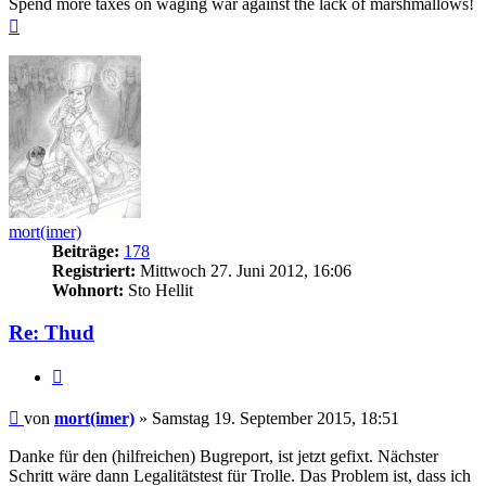
Spend more taxes on waging war against the lack of marshmallows!
Nach
oben
mort(imer)
Beiträge:
178
Registriert:
Mittwoch 27. Juni 2012, 16:06
Wohnort:
Sto Hellit
Re: Thud
Zitieren
Beitrag
von
mort(imer)
»
Samstag 19. September 2015, 18:51
Danke für den (hilfreichen) Bugreport, ist jetzt gefixt. Nächster
Schritt wäre dann Legalitätstest für Trolle. Das Problem ist, dass ich