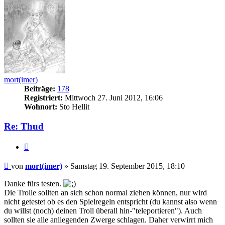
mort(imer)
Beiträge:
178
Registriert:
Mittwoch 27. Juni 2012, 16:06
Wohnort:
Sto Hellit
Re: Thud
Zitieren
Beitrag
von
mort(imer)
»
Samstag 19. September 2015, 18:10
Danke fürs testen.
Die Trolle sollten an sich schon normal ziehen können, nur wird
nicht getestet ob es den Spielregeln entspricht (du kannst also wenn
du willst (noch) deinen Troll überall hin-"teleportieren"). Auch
sollten sie alle anliegenden Zwerge schlagen. Daher verwirrt mich