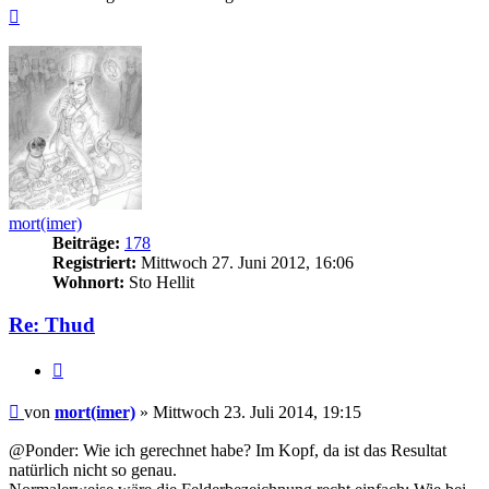
Nach
oben
mort(imer)
Beiträge:
178
Registriert:
Mittwoch 27. Juni 2012, 16:06
Wohnort:
Sto Hellit
Re: Thud
Zitieren
Beitrag
von
mort(imer)
»
Mittwoch 23. Juli 2014, 19:15
@Ponder: Wie ich gerechnet habe? Im Kopf, da ist das Resultat
natürlich nicht so genau.