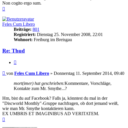
Non cogito ergo sum.
Nach
oben
Feles Cum Libero
Beiträge:
801
Registriert:
Dienstag 25. November 2008, 22:01
Wohnort:
Freiburg im Breisgau
Re: Thud
Zitieren
Beitrag
von
Feles Cum Libero
»
Donnerstag 11. September 2014, 09:40
mort(imer) hat geschrieben:
Kommentare, Vorschläge,
Kontakte zum Mr. Smythe...?
Hm, bist du auf Facebook? Falls ja, könntest du mal in der
"Discworld Monthly"-Gruppe nachfragen, ob dort jemand weiß,
wie man Mr. Smythe kontaktieren kann.
EX UMBRIS ET IMAGINIBUS AD VERITATEM.
Nach
oben