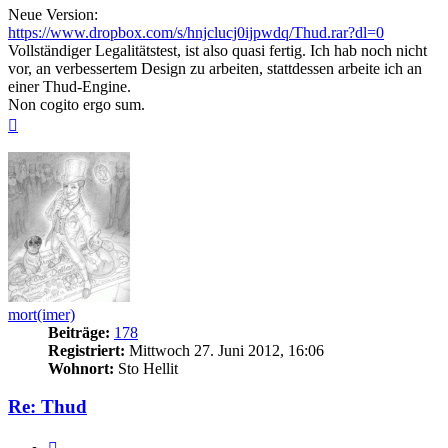
Neue Version:
https://www.dropbox.com/s/hnjclucj0ijpwdq/Thud.rar?dl=0
Vollständiger Legalitätstest, ist also quasi fertig. Ich hab noch nicht
vor, an verbessertem Design zu arbeiten, stattdessen arbeite ich an
einer Thud-Engine.
Non cogito ergo sum.
Nach
oben
mort(imer)
Beiträge:
178
Registriert:
Mittwoch 27. Juni 2012, 16:06
Wohnort:
Sto Hellit
Re: Thud
Zitieren