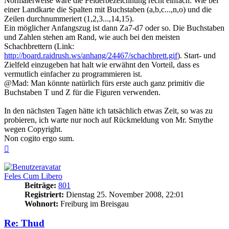
Normalerweise wäre die Felderbezeichnung recht einfach: Wie bei
einer Landkarte die Spalten mit Buchstaben (a,b,c...,n,o) und die
Zeilen durchnummeriert (1,2,3...,14,15).
Ein möglicher Anfangszug ist dann Za7-d7 oder so. Die Buchstaben
und Zahlen stehen am Rand, wie auch bei den meisten
Schachbrettern (Link:
http://board.raidrush.ws/anhang/24467/schachbrett.gif
). Start- und
Zielfeld einzugeben hat halt wie erwähnt den Vorteil, dass es
vermutlich einfacher zu programmieren ist.
@Mad: Man könnte natürlich fürs erste auch ganz primitiv die
Buchstaben T und Z für die Figuren verwenden.
In den nächsten Tagen hätte ich tatsächlich etwas Zeit, so was zu
probieren, ich warte nur noch auf Rückmeldung von Mr. Smythe
wegen Copyright.
Non cogito ergo sum.
Nach
oben
Feles Cum Libero
Beiträge:
801
Registriert:
Dienstag 25. November 2008, 22:01
Wohnort:
Freiburg im Breisgau
Re: Thud