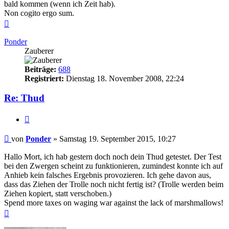
bald kommen (wenn ich Zeit hab).
Non cogito ergo sum.
Nach
oben
Ponder
Zauberer
Beiträge:
688
Registriert:
Dienstag 18. November 2008, 22:24
Re: Thud
Zitieren
Beitrag
von
Ponder
»
Samstag 19. September 2015, 10:27
Hallo Mort, ich hab gestern doch noch dein Thud getestet. Der Test
bei den Zwergen scheint zu funktionieren, zumindest konnte ich auf
Anhieb kein falsches Ergebnis provozieren. Ich gehe davon aus,
dass das Ziehen der Trolle noch nicht fertig ist? (Trolle werden beim
Ziehen kopiert, statt verschoben.)
Spend more taxes on waging war against the lack of marshmallows!
Nach
oben