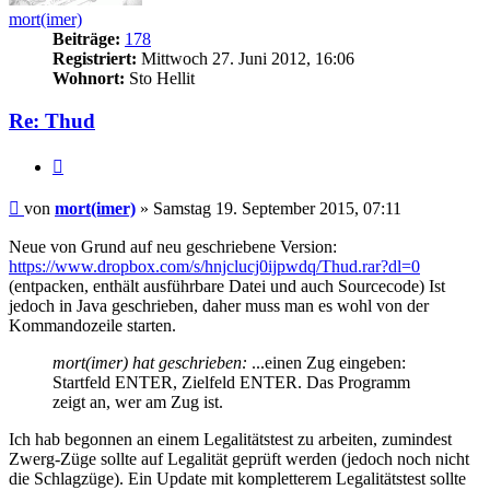
mort(imer)
Beiträge:
178
Registriert:
Mittwoch 27. Juni 2012, 16:06
Wohnort:
Sto Hellit
Re: Thud
Zitieren
Beitrag
von
mort(imer)
»
Samstag 19. September 2015, 07:11
Neue von Grund auf neu geschriebene Version:
https://www.dropbox.com/s/hnjclucj0ijpwdq/Thud.rar?dl=0
(entpacken, enthält ausführbare Datei und auch Sourcecode) Ist
jedoch in Java geschrieben, daher muss man es wohl von der
Kommandozeile starten.
mort(imer) hat geschrieben:
...einen Zug eingeben:
Startfeld ENTER, Zielfeld ENTER. Das Programm
zeigt an, wer am Zug ist.
Ich hab begonnen an einem Legalitätstest zu arbeiten, zumindest
Zwerg-Züge sollte auf Legalität geprüft werden (jedoch noch nicht
die Schlagzüge). Ein Update mit kompletterem Legalitätstest sollte