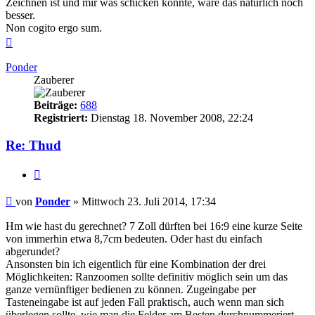
Zeichnen ist und mir was schicken könnte, wäre das natürlich noch
besser.
Non cogito ergo sum.
Nach
oben
Ponder
Zauberer
Beiträge:
688
Registriert:
Dienstag 18. November 2008, 22:24
Re: Thud
Zitieren
Beitrag
von
Ponder
»
Mittwoch 23. Juli 2014, 17:34
Hm wie hast du gerechnet? 7 Zoll dürften bei 16:9 eine kurze Seite
von immerhin etwa 8,7cm bedeuten. Oder hast du einfach
abgerundet?
Ansonsten bin ich eigentlich für eine Kombination der drei
Möglichkeiten: Ranzoomen sollte definitiv möglich sein um das
ganze vernünftiger bedienen zu können. Zugeingabe per
Tasteneingabe ist auf jeden Fall praktisch, auch wenn man sich
überlegen sollte, wie man die Felder am Besten durchnummeriert