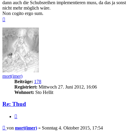
dann auch die Schubsreihen implementieren muss, da das ja sonst
nicht mehr möglich wäre.
Non cogito ergo sum.
Nach
oben
mort(imer)
Beiträge:
178
Registriert:
Mittwoch 27. Juni 2012, 16:06
Wohnort:
Sto Hellit
Re: Thud
Zitieren
Beitrag
von
mort(imer)
»
Sonntag 4. Oktober 2015, 17:54