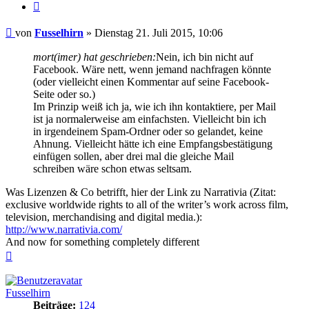
Zitieren
Beitrag
von
Fusselhirn
»
Dienstag 21. Juli 2015, 10:06
mort(imer) hat geschrieben:
Nein, ich bin nicht auf
Facebook. Wäre nett, wenn jemand nachfragen könnte
(oder vielleicht einen Kommentar auf seine Facebook-
Seite oder so.)
Im Prinzip weiß ich ja, wie ich ihn kontaktiere, per Mail
ist ja normalerweise am einfachsten. Vielleicht bin ich
in irgendeinem Spam-Ordner oder so gelandet, keine
Ahnung. Vielleicht hätte ich eine Empfangsbestätigung
einfügen sollen, aber drei mal die gleiche Mail
schreiben wäre schon etwas seltsam.
Was Lizenzen & Co betrifft, hier der Link zu Narrativia (Zitat:
exclusive worldwide rights to all of the writer’s work across film,
television, merchandising and digital media.):
http://www.narrativia.com/
And now for something completely different
Nach
oben
Fusselhirn
Beiträge:
124