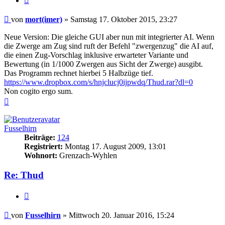
Beitrag
von
mort(imer)
»
Samstag 17. Oktober 2015, 23:27
Neue Version: Die gleiche GUI aber nun mit integrierter AI. Wenn
die Zwerge am Zug sind ruft der Befehl "zwergenzug" die AI auf,
die einen Zug-Vorschlag inklusive erwarteter Variante und
Bewertung (in 1/1000 Zwergen aus Sicht der Zwerge) ausgibt.
Das Programm rechnet hierbei 5 Halbzüge tief.
https://www.dropbox.com/s/hnjclucj0ijpwdq/Thud.rar?dl=0
Non cogito ergo sum.
Nach
oben
Fusselhirn
Beiträge:
124
Registriert:
Montag 17. August 2009, 13:01
Wohnort:
Grenzach-Wyhlen
Re: Thud
Zitieren
Beitrag
von
Fusselhirn
»
Mittwoch 20. Januar 2016, 15:24