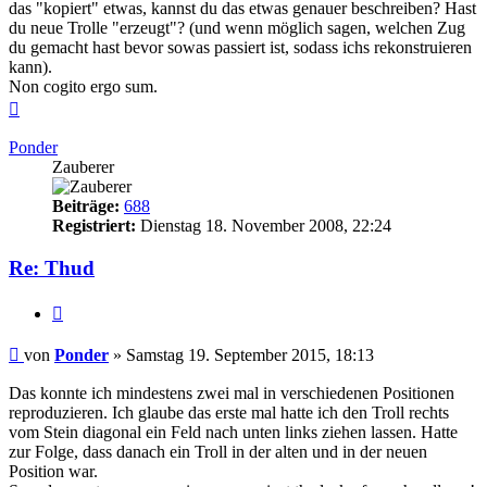
das "kopiert" etwas, kannst du das etwas genauer beschreiben? Hast
du neue Trolle "erzeugt"? (und wenn möglich sagen, welchen Zug
du gemacht hast bevor sowas passiert ist, sodass ichs rekonstruieren
kann).
Non cogito ergo sum.
Nach
oben
Ponder
Zauberer
Beiträge:
688
Registriert:
Dienstag 18. November 2008, 22:24
Re: Thud
Zitieren
Beitrag
von
Ponder
»
Samstag 19. September 2015, 18:13
Das konnte ich mindestens zwei mal in verschiedenen Positionen
reproduzieren. Ich glaube das erste mal hatte ich den Troll rechts
vom Stein diagonal ein Feld nach unten links ziehen lassen. Hatte
zur Folge, dass danach ein Troll in der alten und in der neuen
Position war.