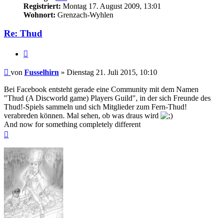
Registriert:
Montag 17. August 2009, 13:01
Wohnort:
Grenzach-Wyhlen
Re: Thud
Zitieren
Beitrag
von
Fusselhirn
»
Dienstag 21. Juli 2015, 10:10
Bei Facebook entsteht gerade eine Community mit dem Namen
"Thud (A Discworld game) Players Guild", in der sich Freunde des
Thud!-Spiels sammeln und sich Mitglieder zum Fern-Thud!
verabreden können. Mal sehen, ob was draus wird
And now for something completely different
Nach
oben