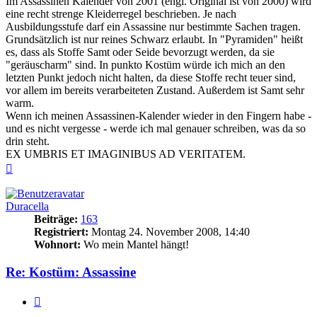
Im Assassinen Kalender von 2001 (engl. Original ist von 2000) wird
eine recht strenge Kleiderregel beschrieben. Je nach
Ausbildungsstufe darf ein Assassine nur bestimmte Sachen tragen.
Grundsätzlich ist nur reines Schwarz erlaubt. In "Pyramiden" heißt
es, dass als Stoffe Samt oder Seide bevorzugt werden, da sie
"geräuscharm" sind. In punkto Kostüm würde ich mich an den
letzten Punkt jedoch nicht halten, da diese Stoffe recht teuer sind,
vor allem im bereits verarbeiteten Zustand. Außerdem ist Samt sehr
warm.
Wenn ich meinen Assassinen-Kalender wieder in den Fingern habe -
und es nicht vergesse - werde ich mal genauer schreiben, was da so
drin steht.
EX UMBRIS ET IMAGINIBUS AD VERITATEM.
Nach
oben
Duracella
Beiträge:
163
Registriert:
Montag 24. November 2008, 14:40
Wohnort:
Wo mein Mantel hängt!
Re: Kostüm: Assassine
Zitieren