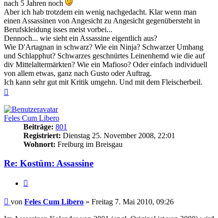
nach 5 Jahren noch
Aber ich hab trotzdem ein wenig nachgedacht. Klar wenn man
einen Assassinen von Angesicht zu Angesicht gegenübersteht in
Berufskleidung isses meist vorbei...
Dennoch... wie sieht ein Assassine eigentlich aus?
Wie D'Artagnan in schwarz? Wie ein Ninja? Schwarzer Umhang
und Schlapphut? Schwarzes geschnürtes Leinenhemd wie die auf
div Mittelaltermärkten? Wie ein Mafioso? Oder einfach individuell
von allem etwas, ganz nach Gusto oder Auftrag.
Ich kann sehr gut mit Kritik umgehn. Und mit dem Fleischerbeil.
Nach
oben
Feles Cum Libero
Beiträge:
801
Registriert:
Dienstag 25. November 2008, 22:01
Wohnort:
Freiburg im Breisgau
Re: Kostüm: Assassine
Zitieren
Beitrag
von
Feles Cum Libero
»
Freitag 7. Mai 2010, 09:26