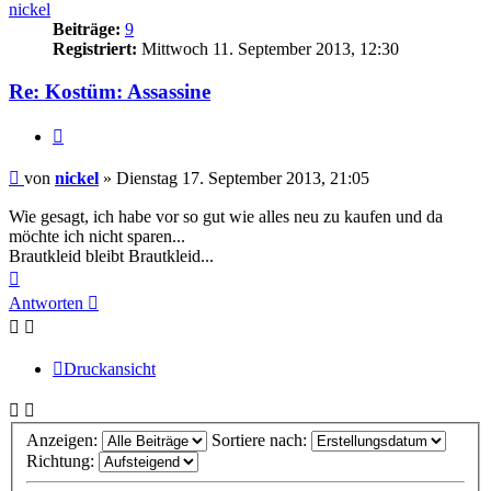
nickel
Beiträge:
9
Registriert:
Mittwoch 11. September 2013, 12:30
Re: Kostüm: Assassine
Zitieren
Beitrag
von
nickel
»
Dienstag 17. September 2013, 21:05
Wie gesagt, ich habe vor so gut wie alles neu zu kaufen und da
möchte ich nicht sparen...
Brautkleid bleibt Brautkleid...
Nach
oben
Antworten
Druckansicht
Anzeigen:
Sortiere nach:
Richtung: