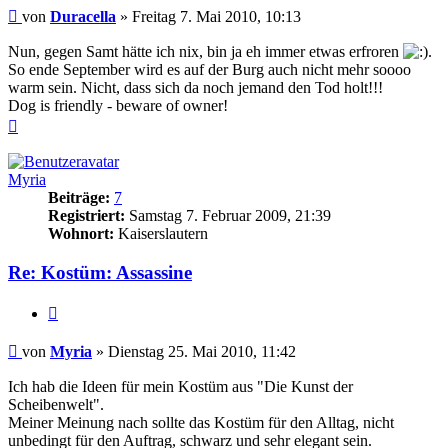
Beitrag
von
Duracella
»
Freitag 7. Mai 2010, 10:13
Nun, gegen Samt hätte ich nix, bin ja eh immer etwas erfroren
.
So ende September wird es auf der Burg auch nicht mehr soooo
warm sein. Nicht, dass sich da noch jemand den Tod holt!!!
Dog is friendly - beware of owner!
Nach
oben
Myria
Beiträge:
7
Registriert:
Samstag 7. Februar 2009, 21:39
Wohnort:
Kaiserslautern
Re: Kostüm: Assassine
Zitieren
Beitrag
von
Myria
»
Dienstag 25. Mai 2010, 11:42
Ich hab die Ideen für mein Kostüm aus "Die Kunst der
Scheibenwelt".
Meiner Meinung nach sollte das Kostüm für den Alltag, nicht
unbedingt für den Auftrag, schwarz und sehr elegant sein.