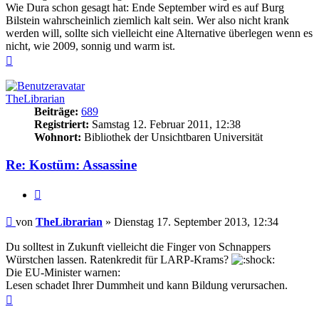
Wie Dura schon gesagt hat: Ende September wird es auf Burg
Bilstein wahrscheinlich ziemlich kalt sein. Wer also nicht krank
werden will, sollte sich vielleicht eine Alternative überlegen wenn es
nicht, wie 2009, sonnig und warm ist.
Nach
oben
TheLibrarian
Beiträge:
689
Registriert:
Samstag 12. Februar 2011, 12:38
Wohnort:
Bibliothek der Unsichtbaren Universität
Re: Kostüm: Assassine
Zitieren
Beitrag
von
TheLibrarian
»
Dienstag 17. September 2013, 12:34
Du solltest in Zukunft vielleicht die Finger von Schnappers
Würstchen lassen. Ratenkredit für LARP-Krams?
Die EU-Minister warnen:
Lesen schadet Ihrer Dummheit und kann Bildung verursachen.
Nach
oben