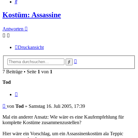
Suche
Kostüm: Assassine
Antworten
Druckansicht
Erweiterte
Suche
Suche
7 Beiträge • Seite
1
von
1
Tod
Zitieren
Beitrag
von
Tod
»
Samstag 16. Juli 2005, 17:39
Mal ein anderer Ansatz: Wie wäre es eine Kaufempfehlung für
komplette Kostüme zusammenzustellen?
Hier wäre ein Vorschlag, um ein Assassinenkostüm ala Teppic