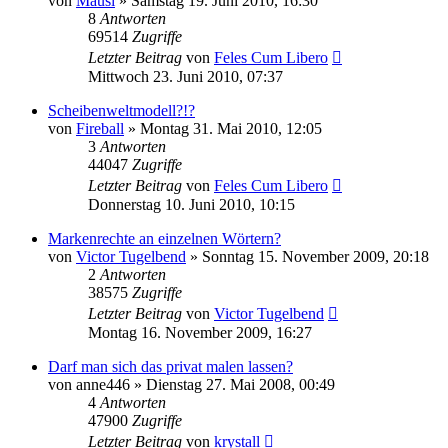
von
Mausi
»
Samstag 19. Juni 2010, 16:30
8
Antworten
69514
Zugriffe
Letzter Beitrag
von
Feles Cum Libero
Mittwoch 23. Juni 2010, 07:37
Scheibenweltmodell?!?
von
Fireball
»
Montag 31. Mai 2010, 12:05
3
Antworten
44047
Zugriffe
Letzter Beitrag
von
Feles Cum Libero
Donnerstag 10. Juni 2010, 10:15
Markenrechte an einzelnen Wörtern?
von
Victor Tugelbend
»
Sonntag 15. November 2009, 20:18
2
Antworten
38575
Zugriffe
Letzter Beitrag
von
Victor Tugelbend
Montag 16. November 2009, 16:27
Darf man sich das privat malen lassen?
von
anne446
»
Dienstag 27. Mai 2008, 00:49
4
Antworten
47900
Zugriffe
Letzter Beitrag
von
krystall