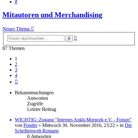
Suche
Mitautoren und Merchandising
Neues Thema
Erweiterte
Suche
Suche
87 Themen
1
2
3
4
Nächste
Bekanntmachungen
Antworten
Zugriffe
Letzter Beitrag
WICHTIG: Zugang "Internes Ankh-Morpork e.V. - Forum"
von
Ponder
»
Mittwoch 30. November 2016, 23:22
» in
Die
Scheibenwelt-Romane
0
Antworten