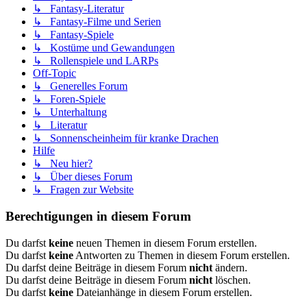
↳ Fantasy-Literatur
↳ Fantasy-Filme und Serien
↳ Fantasy-Spiele
↳ Kostüme und Gewandungen
↳ Rollenspiele und LARPs
Off-Topic
↳ Generelles Forum
↳ Foren-Spiele
↳ Unterhaltung
↳ Literatur
↳ Sonnenscheinheim für kranke Drachen
Hilfe
↳ Neu hier?
↳ Über dieses Forum
↳ Fragen zur Website
Berechtigungen in diesem Forum
Du darfst
keine
neuen Themen in diesem Forum erstellen.
Du darfst
keine
Antworten zu Themen in diesem Forum erstellen.
Du darfst deine Beiträge in diesem Forum
nicht
ändern.
Du darfst deine Beiträge in diesem Forum
nicht
löschen.
Du darfst
keine
Dateianhänge in diesem Forum erstellen.