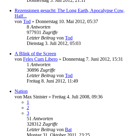
Donnerstag 5. Juli 2012, 21:11
Rezensionen gesucht: The Long Earth, Apocalypse Cow,
Half...
von
Tod
»
Donnerstag 10. Mai 2012, 05:37
8
Antworten
977931
Zugriffe
Letzter Beitrag
von
Tod
Dienstag 3. Juli 2012, 05:03
A Blink of the Screen
von
Feles Cum Libero
»
Donnerstag 7. Juni 2012, 15:31
1
Antworten
30896
Zugriffe
Letzter Beitrag
von
Tod
Freitag 8. Juni 2012, 11:49
Nation
von
Max Sinister
»
Freitag 4. Juli 2008, 09:36
1
2
3
51
Antworten
328312
Zugriffe
Letzter Beitrag
von
Bat
Montag 31. Oktober 2011, 23:25