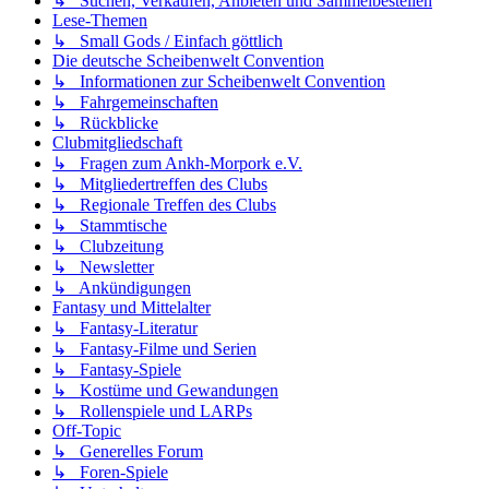
↳ Suchen, Verkaufen, Anbieten und Sammelbestellen
Lese-Themen
↳ Small Gods / Einfach göttlich
Die deutsche Scheibenwelt Convention
↳ Informationen zur Scheibenwelt Convention
↳ Fahrgemeinschaften
↳ Rückblicke
Clubmitgliedschaft
↳ Fragen zum Ankh-Morpork e.V.
↳ Mitgliedertreffen des Clubs
↳ Regionale Treffen des Clubs
↳ Stammtische
↳ Clubzeitung
↳ Newsletter
↳ Ankündigungen
Fantasy und Mittelalter
↳ Fantasy-Literatur
↳ Fantasy-Filme und Serien
↳ Fantasy-Spiele
↳ Kostüme und Gewandungen
↳ Rollenspiele und LARPs
Off-Topic
↳ Generelles Forum
↳ Foren-Spiele