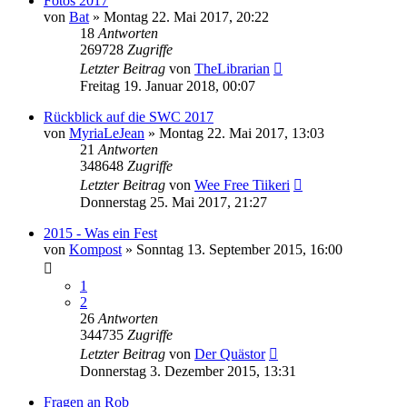
Fotos 2017
von
Bat
»
Montag 22. Mai 2017, 20:22
18
Antworten
269728
Zugriffe
Letzter Beitrag
von
TheLibrarian
Freitag 19. Januar 2018, 00:07
Rückblick auf die SWC 2017
von
MyriaLeJean
»
Montag 22. Mai 2017, 13:03
21
Antworten
348648
Zugriffe
Letzter Beitrag
von
Wee Free Tiikeri
Donnerstag 25. Mai 2017, 21:27
2015 - Was ein Fest
von
Kompost
»
Sonntag 13. September 2015, 16:00
1
2
26
Antworten
344735
Zugriffe
Letzter Beitrag
von
Der Quästor
Donnerstag 3. Dezember 2015, 13:31
Fragen an Rob