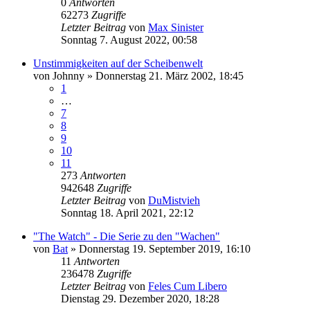
0
Antworten
62273
Zugriffe
Letzter Beitrag
von
Max Sinister
Sonntag 7. August 2022, 00:58
Unstimmigkeiten auf der Scheibenwelt
von
Johnny
»
Donnerstag 21. März 2002, 18:45
1
…
7
8
9
10
11
273
Antworten
942648
Zugriffe
Letzter Beitrag
von
DuMistvieh
Sonntag 18. April 2021, 22:12
"The Watch" - Die Serie zu den "Wachen"
von
Bat
»
Donnerstag 19. September 2019, 16:10
11
Antworten
236478
Zugriffe
Letzter Beitrag
von
Feles Cum Libero
Dienstag 29. Dezember 2020, 18:28