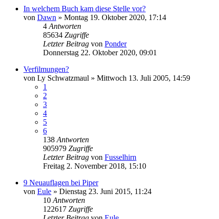
In welchem Buch kam diese Stelle vor?
von
Dawn
»
Montag 19. Oktober 2020, 17:14
4
Antworten
85634
Zugriffe
Letzter Beitrag
von
Ponder
Donnerstag 22. Oktober 2020, 09:01
Verfilmungen?
von
Ly Schwatzmaul
»
Mittwoch 13. Juli 2005, 14:59
1
2
3
4
5
6
138
Antworten
905979
Zugriffe
Letzter Beitrag
von
Fusselhirn
Freitag 2. November 2018, 15:10
9 Neuauflagen bei Piper
von
Eule
»
Dienstag 23. Juni 2015, 11:24
10
Antworten
122617
Zugriffe
Letzter Beitrag
von
Eule