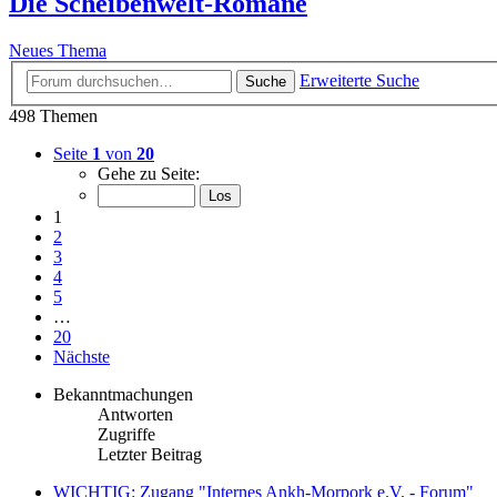
Die Scheibenwelt-Romane
Neues Thema
Erweiterte Suche
Suche
498 Themen
Seite
1
von
20
Gehe zu Seite:
1
2
3
4
5
…
20
Nächste
Bekanntmachungen
Antworten
Zugriffe
Letzter Beitrag
WICHTIG: Zugang "Internes Ankh-Morpork e.V. - Forum"