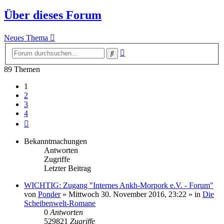
Über dieses Forum
Neues Thema
Erweiterte
Suche
Suche
89 Themen
1
2
3
4
Nächste
Bekanntmachungen
Antworten
Zugriffe
Letzter Beitrag
WICHTIG: Zugang "Internes Ankh-Morpork e.V. - Forum"
von
Ponder
»
Mittwoch 30. November 2016, 23:22
» in
Die
Scheibenwelt-Romane
0
Antworten
529821
Zugriffe