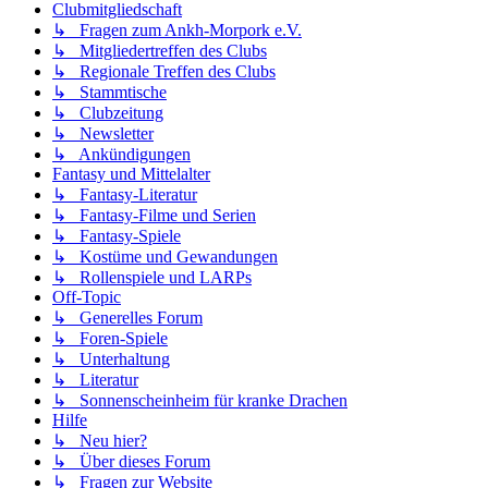
Clubmitgliedschaft
↳ Fragen zum Ankh-Morpork e.V.
↳ Mitgliedertreffen des Clubs
↳ Regionale Treffen des Clubs
↳ Stammtische
↳ Clubzeitung
↳ Newsletter
↳ Ankündigungen
Fantasy und Mittelalter
↳ Fantasy-Literatur
↳ Fantasy-Filme und Serien
↳ Fantasy-Spiele
↳ Kostüme und Gewandungen
↳ Rollenspiele und LARPs
Off-Topic
↳ Generelles Forum
↳ Foren-Spiele
↳ Unterhaltung
↳ Literatur
↳ Sonnenscheinheim für kranke Drachen
Hilfe
↳ Neu hier?
↳ Über dieses Forum
↳ Fragen zur Website