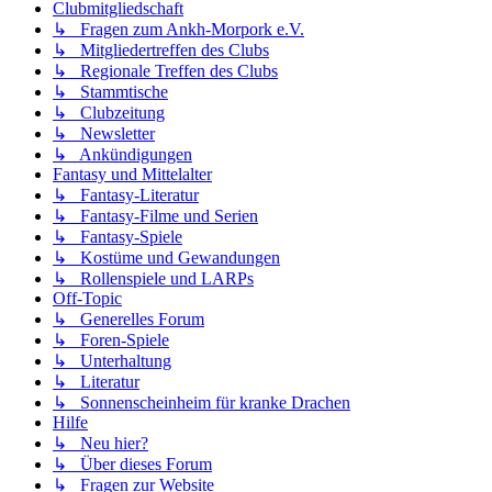
Clubmitgliedschaft
↳ Fragen zum Ankh-Morpork e.V.
↳ Mitgliedertreffen des Clubs
↳ Regionale Treffen des Clubs
↳ Stammtische
↳ Clubzeitung
↳ Newsletter
↳ Ankündigungen
Fantasy und Mittelalter
↳ Fantasy-Literatur
↳ Fantasy-Filme und Serien
↳ Fantasy-Spiele
↳ Kostüme und Gewandungen
↳ Rollenspiele und LARPs
Off-Topic
↳ Generelles Forum
↳ Foren-Spiele
↳ Unterhaltung
↳ Literatur
↳ Sonnenscheinheim für kranke Drachen
Hilfe
↳ Neu hier?
↳ Über dieses Forum
↳ Fragen zur Website