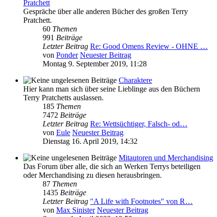
Pratchett
Gespräche über alle anderen Bücher des großen Terry
Pratchett.
60
Themen
991
Beiträge
Letzter Beitrag
Re: Good Omens Review - OHNE …
von
Ponder
Neuester Beitrag
Montag 9. September 2019, 11:28
Charaktere
Hier kann man sich über seine Lieblinge aus den Büchern
Terry Pratchetts auslassen.
185
Themen
7472
Beiträge
Letzter Beitrag
Re: Wettsüchtiger, Falsch- od…
von
Eule
Neuester Beitrag
Dienstag 16. April 2019, 14:32
Mitautoren und Merchandising
Das Forum über alle, die sich an Werken Terrys beteiligen
oder Merchandising zu diesen herausbringen.
87
Themen
1435
Beiträge
Letzter Beitrag
"A Life with Footnotes" von R…
von
Max Sinister
Neuester Beitrag