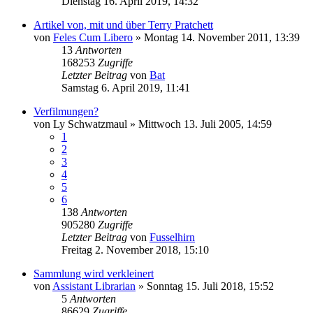
Dienstag 16. April 2019, 14:32
Artikel von, mit und über Terry Pratchett
von
Feles Cum Libero
»
Montag 14. November 2011, 13:39
13
Antworten
168253
Zugriffe
Letzter Beitrag
von
Bat
Samstag 6. April 2019, 11:41
Verfilmungen?
von
Ly Schwatzmaul
»
Mittwoch 13. Juli 2005, 14:59
1
2
3
4
5
6
138
Antworten
905280
Zugriffe
Letzter Beitrag
von
Fusselhirn
Freitag 2. November 2018, 15:10
Sammlung wird verkleinert
von
Assistant Librarian
»
Sonntag 15. Juli 2018, 15:52
5
Antworten
86629
Zugriffe