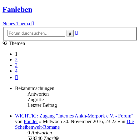
Fanleben
Neues Thema
Erweiterte
Suche
Suche
92 Themen
1
2
3
4
Nächste
Bekanntmachungen
Antworten
Zugriffe
Letzter Beitrag
WICHTIG: Zugang "Internes Ankh-Morpork e.V. - Forum"
von
Ponder
»
Mittwoch 30. November 2016, 23:22
» in
Die
Scheibenwelt-Romane
0
Antworten
528340
Zugriffe