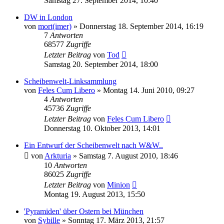
Samstag 27. September 2014, 10:40
DW in London
von
mort(imer)
»
Donnerstag 18. September 2014, 16:19
7
Antworten
68577
Zugriffe
Letzter Beitrag
von
Tod
Samstag 20. September 2014, 18:00
Scheibenwelt-Linksammlung
von
Feles Cum Libero
»
Montag 14. Juni 2010, 09:27
4
Antworten
45736
Zugriffe
Letzter Beitrag
von
Feles Cum Libero
Donnerstag 10. Oktober 2013, 14:01
Ein Entwurf der Scheibenwelt nach W&W..
von
Arkturia
»
Samstag 7. August 2010, 18:46
10
Antworten
86025
Zugriffe
Letzter Beitrag
von
Minion
Montag 19. August 2013, 15:50
'Pyramiden' über Ostern bei München
von
Sybille
»
Sonntag 17. März 2013, 21:57