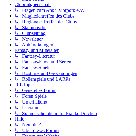
Clubmitgliedschaft
↳ Fragen zum Ankh-Morpork e.V.
↳ Mitgliedertreffen des Clubs
↳ Regionale Treffen des Clubs
↳ Stammtische
↳ Clubzeitung
↳ Newsletter
↳ Ankündigungen
Fantasy und Mittelalter
↳ Fantasy-Literatur
↳ Fantasy-Filme und Serien
↳ Fantasy-Spiele
↳ Kostüme und Gewandungen
↳ Rollenspiele und LARPs
Off-Topic
↳ Generelles Forum
↳ Foren-Spiele
↳ Unterhaltung
↳ Literatur
↳ Sonnenscheinheim für kranke Drachen
Hilfe
↳ Neu hier?
↳ Über dieses Forum