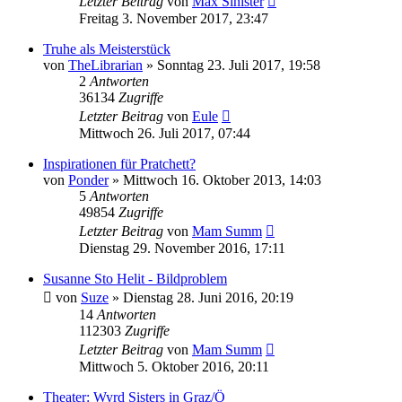
Letzter Beitrag
von
Max Sinister
Freitag 3. November 2017, 23:47
Truhe als Meisterstück
von
TheLibrarian
»
Sonntag 23. Juli 2017, 19:58
2
Antworten
36134
Zugriffe
Letzter Beitrag
von
Eule
Mittwoch 26. Juli 2017, 07:44
Inspirationen für Pratchett?
von
Ponder
»
Mittwoch 16. Oktober 2013, 14:03
5
Antworten
49854
Zugriffe
Letzter Beitrag
von
Mam Summ
Dienstag 29. November 2016, 17:11
Susanne Sto Helit - Bildproblem
von
Suze
»
Dienstag 28. Juni 2016, 20:19
14
Antworten
112303
Zugriffe
Letzter Beitrag
von
Mam Summ
Mittwoch 5. Oktober 2016, 20:11
Theater: Wyrd Sisters in Graz/Ö