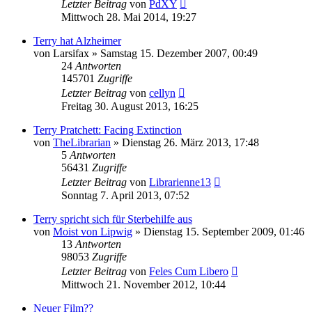
Letzter Beitrag
von
PdXY
Mittwoch 28. Mai 2014, 19:27
Terry hat Alzheimer
von
Larsifax
»
Samstag 15. Dezember 2007, 00:49
24
Antworten
145701
Zugriffe
Letzter Beitrag
von
cellyn
Freitag 30. August 2013, 16:25
Terry Pratchett: Facing Extinction
von
TheLibrarian
»
Dienstag 26. März 2013, 17:48
5
Antworten
56431
Zugriffe
Letzter Beitrag
von
Librarienne13
Sonntag 7. April 2013, 07:52
Terry spricht sich für Sterbehilfe aus
von
Moist von Lipwig
»
Dienstag 15. September 2009, 01:46
13
Antworten
98053
Zugriffe
Letzter Beitrag
von
Feles Cum Libero
Mittwoch 21. November 2012, 10:44
Neuer Film??