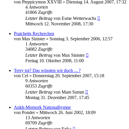
von
Pteppicymon XXVIII
»
Dienstag 14. August 2007, 17:32
4
Antworten
41866
Zugriffe
Letzter Beitrag
von
Esme Wetterwachs
Mittwoch 12. November 2008, 17:30
Pratchetts Recherchen
von
Max Sinister
»
Sonntag 3. September 2006, 12:57
1
Antworten
34082
Zugriffe
Letzter Beitrag
von
Max Sinister
Freitag 10. Oktober 2008, 11:00
Terry tot? Das wüssten wir doch ... ?
von
Cel
»
Donnerstag 20. September 2007, 15:18
9
Antworten
60353
Zugriffe
Letzter Beitrag
von
Mam Summ
Montag 31. Dezember 2007, 17:45
Ankh-Morpork Nationalhymne
von
Ponder
»
Mittwoch 26. Juni 2002, 18:09
13
Antworten
69709
Zugriffe
Letzter Beitrag
von
Erika