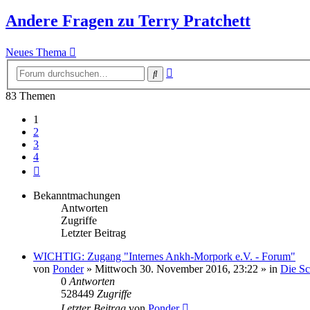
Andere Fragen zu Terry Pratchett
Neues Thema
Erweiterte
Suche
Suche
83 Themen
1
2
3
4
Nächste
Bekanntmachungen
Antworten
Zugriffe
Letzter Beitrag
WICHTIG: Zugang "Internes Ankh-Morpork e.V. - Forum"
von
Ponder
»
Mittwoch 30. November 2016, 23:22
» in
Die S
0
Antworten
528449
Zugriffe
Letzter Beitrag
von
Ponder