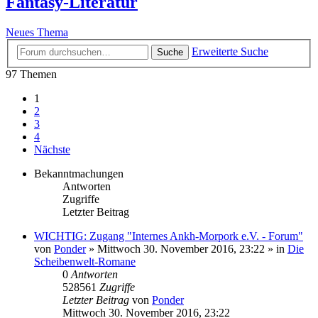
Fantasy-Literatur
Neues Thema
Erweiterte Suche
Suche
97 Themen
1
2
3
4
Nächste
Bekanntmachungen
Antworten
Zugriffe
Letzter Beitrag
WICHTIG: Zugang "Internes Ankh-Morpork e.V. - Forum"
von
Ponder
»
Mittwoch 30. November 2016, 23:22
» in
Die
Scheibenwelt-Romane
0
Antworten
528561
Zugriffe
Letzter Beitrag
von
Ponder
Mittwoch 30. November 2016, 23:22