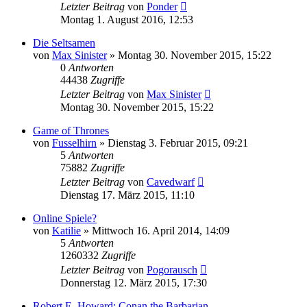
Letzter Beitrag
von
Ponder
Montag 1. August 2016, 12:53
Die Seltsamen
von
Max Sinister
»
Montag 30. November 2015, 15:22
0
Antworten
44438
Zugriffe
Letzter Beitrag
von
Max Sinister
Montag 30. November 2015, 15:22
Game of Thrones
von
Fusselhirn
»
Dienstag 3. Februar 2015, 09:21
5
Antworten
75882
Zugriffe
Letzter Beitrag
von
Cavedwarf
Dienstag 17. März 2015, 11:10
Online Spiele?
von
Katilie
»
Mittwoch 16. April 2014, 14:09
5
Antworten
1260332
Zugriffe
Letzter Beitrag
von
Pogorausch
Donnerstag 12. März 2015, 17:30
Robert E. Howard: Conan the Barbarian