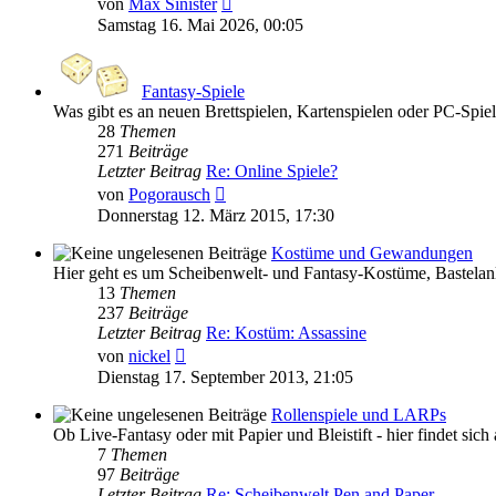
von
Max Sinister
Beitrag
Samstag 16. Mai 2026, 00:05
Fantasy-Spiele
Was gibt es an neuen Brettspielen, Kartenspielen oder PC-Spiel
28
Themen
271
Beiträge
Letzter Beitrag
Re: Online Spiele?
Neuester
von
Pogorausch
Beitrag
Donnerstag 12. März 2015, 17:30
Kostüme und Gewandungen
Hier geht es um Scheibenwelt- und Fantasy-Kostüme, Bastelan
13
Themen
237
Beiträge
Letzter Beitrag
Re: Kostüm: Assassine
Neuester
von
nickel
Beitrag
Dienstag 17. September 2013, 21:05
Rollenspiele und LARPs
Ob Live-Fantasy oder mit Papier und Bleistift - hier findet sic
7
Themen
97
Beiträge
Letzter Beitrag
Re: Scheibenwelt Pen and Paper