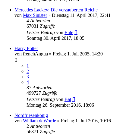
Mercedes Lackey: Die verzauberten Reiche
von
Max Sinister
»
Dienstag 11. April 2017, 22:41
4
Antworten
67031
Zugriffe
Letzter Beitrag
von
Eule
Sonntag 30. April 2017, 18:05
Harry Potter
von
frenchAngua
»
Freitag 1. Juli 2005, 14:20
1
2
3
4
87
Antworten
499727
Zugriffe
Letzter Beitrag
von
Bat
Montag 26. September 2016, 18:06
Nordfriesenkönig
von
William deWorde
»
Freitag 1. Juli 2016, 10:16
2
Antworten
56871
Zugriffe