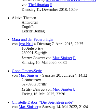
Neuester
von
TheLibrarian
Beitrag
Dienstag 11. Dezember 2018, 10:59
Aktive Themen
Antworten
Zugriffe
Letzter Beitrag
Mara und der Feuerbringer
von
Igor Nr 1
»
Dienstag 7. April 2015, 22:35
10
Antworten
280991
Zugriffe
Letzter Beitrag
von
Max Sinister
Samstag 16. Mai 2026, 00:05
Good Omens-Serie
von
Max Sinister
»
Samstag 20. Juli 2024, 14:32
2
Antworten
627696
Zugriffe
Letzter Beitrag
von
Max Sinister
Freitag 16. Mai 2025, 23:26
Christelle Dabos' "Die Spiegelreisende"
von
Max Sinister
»
Samstag 14. Mai 2022, 21:24