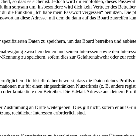
ert, so dass es sicher ist. Jedoch wird dir empfohlen, dieses Passwor
it ihm sorgsam um. Insbesondere wird dich kein Vertreter des Betreibe
nst du die Funktion „Ich habe mein Passwort vergessen“ benutzen. Di
asswort an diese Adresse, mit dem du dann auf das Board zugreifen kan
r spezifizierten Daten zu speichern, um das Board betreiben und anbiet
ssenabwägung zwischen deinen und seinen Interessen sowie den Interes
-Kennung zu speichern, sofern dies zur Gefahrenabwehr oder zur recht
möglichen. Du bist dir daher bewusst, dass die Daten deines Profils und
mationen nur für einen eingeschränkten Nutzerkreis (z. B. andere regist
oder kontaktiere den Betreiber. Die E-Mail-Adresse aus deinem Profil 
r Zustimmung an Dritte weitergeben. Dies gilt nicht, sofern er auf Gr
zung rechtlicher Interessen erforderlich sind.