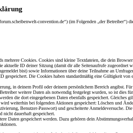
klärung
/forum.scheibenwelt-convention.de“) (im Folgenden „der Betreiber“) 
s mehrere Cookies. Cookies sind kleine Textdateien, die dein Browser 
ie aktuelle ID deiner Sitzung (damit dir alle Seitenaufrufe zugeordnet
angemeldet bist) sowie Informationen über deine Teilnahme an Umfragen
ID gespeichert. Die Cookies haben standardmäßig eine Gültigkeit von e
ierung, in deinem Profil oder deinem persönlichem Bereich angibst. Für
reiber weitere Daten als notwendig festgelegt wurden, so ist dies für 
 werden die dort eingegebenen Daten ebenfalls gespeichert. Gleiches gi
e wird weiterhin bei folgenden Aktionen gespeichert: Löschen und Änd
ktivierung, Benutzer-Passwort) und gescheiterte Anmeldeversuche. D
d nicht dauerhaft gespeichert.
eitere Daten gespeichert werden. Dazu gehören dein Abstimmungsverhal
nktionen.