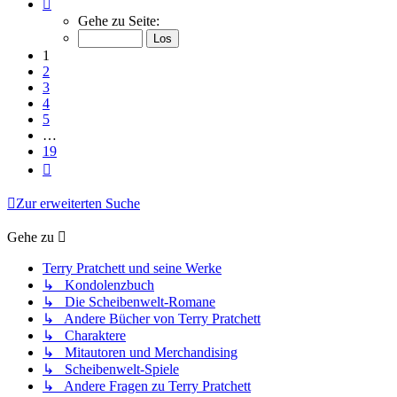
Seite
1
Gehe zu Seite:
von
19
1
2
3
4
5
…
19
Nächste
Zur erweiterten Suche
Gehe zu
Terry Pratchett und seine Werke
↳ Kondolenzbuch
↳ Die Scheibenwelt-Romane
↳ Andere Bücher von Terry Pratchett
↳ Charaktere
↳ Mitautoren und Merchandising
↳ Scheibenwelt-Spiele
↳ Andere Fragen zu Terry Pratchett