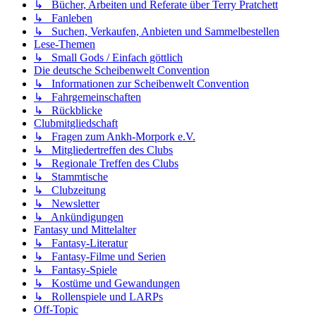
↳ Bücher, Arbeiten und Referate über Terry Pratchett
↳ Fanleben
↳ Suchen, Verkaufen, Anbieten und Sammelbestellen
Lese-Themen
↳ Small Gods / Einfach göttlich
Die deutsche Scheibenwelt Convention
↳ Informationen zur Scheibenwelt Convention
↳ Fahrgemeinschaften
↳ Rückblicke
Clubmitgliedschaft
↳ Fragen zum Ankh-Morpork e.V.
↳ Mitgliedertreffen des Clubs
↳ Regionale Treffen des Clubs
↳ Stammtische
↳ Clubzeitung
↳ Newsletter
↳ Ankündigungen
Fantasy und Mittelalter
↳ Fantasy-Literatur
↳ Fantasy-Filme und Serien
↳ Fantasy-Spiele
↳ Kostüme und Gewandungen
↳ Rollenspiele und LARPs
Off-Topic