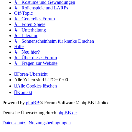
↳ Kostüme und Gewandungen
↳ Rollenspiele und LARPs
Off-Topic
↳ Generelles Forum
↳ Foren-Spiele
↳ Unterhaltung
↳ Literatur
↳ Sonnenscheinheim für kranke Drachen
Hilfe
↳ Neu hier?
↳ Über dieses Forum
↳ Fragen zur Website
Foren-Übersicht
Alle Zeiten sind
UTC+01:00
Alle Cookies löschen
Kontakt
Powered by
phpBB
® Forum Software © phpBB Limited
Deutsche Übersetzung durch
phpBB.de
Datenschutz
|
Nutzungsbedingungen