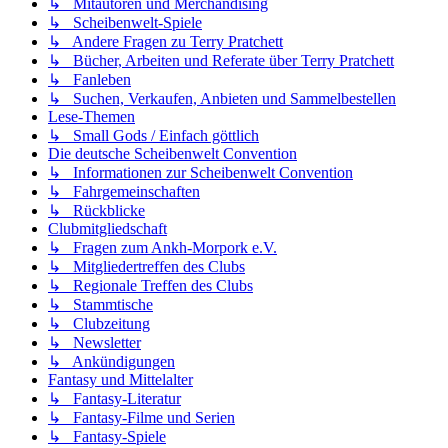
↳ Mitautoren und Merchandising
↳ Scheibenwelt-Spiele
↳ Andere Fragen zu Terry Pratchett
↳ Bücher, Arbeiten und Referate über Terry Pratchett
↳ Fanleben
↳ Suchen, Verkaufen, Anbieten und Sammelbestellen
Lese-Themen
↳ Small Gods / Einfach göttlich
Die deutsche Scheibenwelt Convention
↳ Informationen zur Scheibenwelt Convention
↳ Fahrgemeinschaften
↳ Rückblicke
Clubmitgliedschaft
↳ Fragen zum Ankh-Morpork e.V.
↳ Mitgliedertreffen des Clubs
↳ Regionale Treffen des Clubs
↳ Stammtische
↳ Clubzeitung
↳ Newsletter
↳ Ankündigungen
Fantasy und Mittelalter
↳ Fantasy-Literatur
↳ Fantasy-Filme und Serien
↳ Fantasy-Spiele