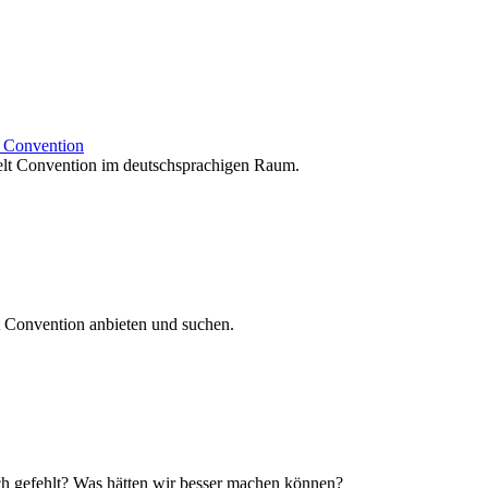
t Convention
elt Convention im deutschsprachigen Raum.
t Convention anbieten und suchen.
uch gefehlt? Was hätten wir besser machen können?