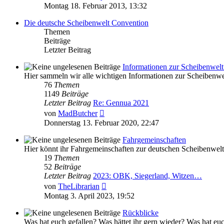
Beitrag
Montag 18. Februar 2013, 13:32
Die deutsche Scheibenwelt Convention
Themen
Beiträge
Letzter Beitrag
Informationen zur Scheibenwel
Hier sammeln wir alle wichtigen Informationen zur Scheibenw
76
Themen
1149
Beiträge
Letzter Beitrag
Re: Gennua 2021
Neuester
von
MadButcher
Beitrag
Donnerstag 13. Februar 2020, 22:47
Fahrgemeinschaften
Hier könnt ihr Fahrgemeinschaften zur deutschen Scheibenwel
19
Themen
52
Beiträge
Letzter Beitrag
2023: OBK, Siegerland, Witzen…
Neuester
von
TheLibrarian
Beitrag
Montag 3. April 2023, 19:52
Rückblicke
Was hat euch gefallen? Was hättet ihr gern wieder? Was hat e