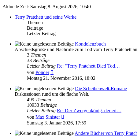
Aktuelle Zeit: Samstag 8. August 2026, 10:40
Terry Pratchett und seine Werke
Themen
Beiträge
Letzter Beitrag
Kondolenzbuch
Abschiedsgrüße und Nachrufe zum Tod vom Terry Pratchett a
3
Themen
33
Beiträge
Letzter Beitrag
Re: "Terry Pratchett Died Tod…
Neuester
von
Ponder
Beitrag
Montag 21. November 2016, 18:02
Die Scheibenwelt-Romane
Diskussionen rund um die flache Welt.
499
Themen
10933
Beiträge
Letzter Beitrag
Re: Der Zwergenkönig, der ert…
Neuester
von
Max Sinister
Beitrag
Samstag 3. Januar 2026, 17:59
Andere Bücher von Terry Pratch