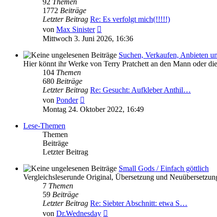
92
Themen
1772
Beiträge
Letzter Beitrag
Re: Es verfolgt mich(!!!!!)
Neuester
von
Max Sinister
Beitrag
Mittwoch 3. Juni 2026, 16:36
Suchen, Verkaufen, Anbieten u
Hier könnt ihr Werke von Terry Pratchett an den Mann oder di
104
Themen
680
Beiträge
Letzter Beitrag
Re: Gesucht: Aufkleber Anthil…
Neuester
von
Ponder
Beitrag
Montag 24. Oktober 2022, 16:49
Lese-Themen
Themen
Beiträge
Letzter Beitrag
Small Gods / Einfach göttlich
Vergleichsleserunde Original, Übersetzung und Neuübersetzun
7
Themen
59
Beiträge
Letzter Beitrag
Re: Siebter Abschnitt: etwa S…
Neuester
von
Dr.Wednesday