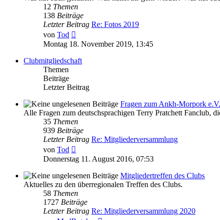
12
Themen
138
Beiträge
Letzter Beitrag
Re: Fotos 2019
Neuester
von
Tod
Beitrag
Montag 18. November 2019, 13:45
Clubmitgliedschaft
Themen
Beiträge
Letzter Beitrag
Fragen zum Ankh-Morpork e.V
Alle Fragen zum deutschsprachigen Terry Pratchett Fanclub, di
35
Themen
939
Beiträge
Letzter Beitrag
Re: Mitgliederversammlung
Neuester
von
Tod
Beitrag
Donnerstag 11. August 2016, 07:53
Mitgliedertreffen des Clubs
Aktuelles zu den überregionalen Treffen des Clubs.
58
Themen
1727
Beiträge
Letzter Beitrag
Re: Mitgliederversammlung 2020
Neuester