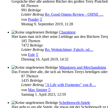
Gespräche über alle anderen Bücher des großen Terry Pratchett
60
Themen
991
Beiträge
Letzter Beitrag
Re: Good Omens Review - OHNE …
Neuester
von
Ponder
Beitrag
Montag 9. September 2019, 11:28
Charaktere
Hier kann man sich über seine Lieblinge aus den Büchern Terry 
185
Themen
7472
Beiträge
Letzter Beitrag
Re: Wettsüchtiger, Falsch- od…
Neuester
von
Eule
Beitrag
Dienstag 16. April 2019, 14:32
Mitautoren und Merchandising
Das Forum über alle, die sich an Werken Terrys beteiligen ode
87
Themen
1435
Beiträge
Letzter Beitrag
"A Life with Footnotes" von R…
Neuester
von
Max Sinister
Beitrag
Samstag 1. April 2023, 12:59
Scheibenwelt-Spiele
Hier geht es um alle Spiele, die etwas mit der Scheibenwelt zu 