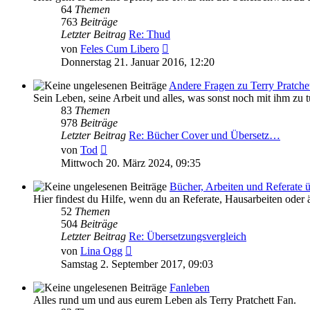
64
Themen
763
Beiträge
Letzter Beitrag
Re: Thud
Neuester
von
Feles Cum Libero
Beitrag
Donnerstag 21. Januar 2016, 12:20
Andere Fragen zu Terry Pratche
Sein Leben, seine Arbeit und alles, was sonst noch mit ihm zu tu
83
Themen
978
Beiträge
Letzter Beitrag
Re: Bücher Cover und Übersetz…
Neuester
von
Tod
Beitrag
Mittwoch 20. März 2024, 09:35
Bücher, Arbeiten und Referate ü
Hier findest du Hilfe, wenn du an Referate, Hausarbeiten oder 
52
Themen
504
Beiträge
Letzter Beitrag
Re: Übersetzungsvergleich
Neuester
von
Lina Ogg
Beitrag
Samstag 2. September 2017, 09:03
Fanleben
Alles rund um und aus eurem Leben als Terry Pratchett Fan.