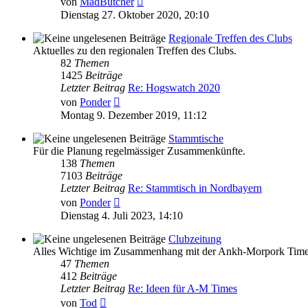
von
MadButcher
Beitrag
Dienstag 27. Oktober 2020, 20:10
Regionale Treffen des Clubs
Aktuelles zu den regionalen Treffen des Clubs.
82
Themen
1425
Beiträge
Letzter Beitrag
Re: Hogswatch 2020
Neuester
von
Ponder
Beitrag
Montag 9. Dezember 2019, 11:12
Stammtische
Für die Planung regelmässiger Zusammenkünfte.
138
Themen
7103
Beiträge
Letzter Beitrag
Re: Stammtisch in Nordbayern
Neuester
von
Ponder
Beitrag
Dienstag 4. Juli 2023, 14:10
Clubzeitung
Alles Wichtige im Zusammenhang mit der Ankh-Morpork Time
47
Themen
412
Beiträge
Letzter Beitrag
Re: Ideen für A-M Times
Neuester
von
Tod