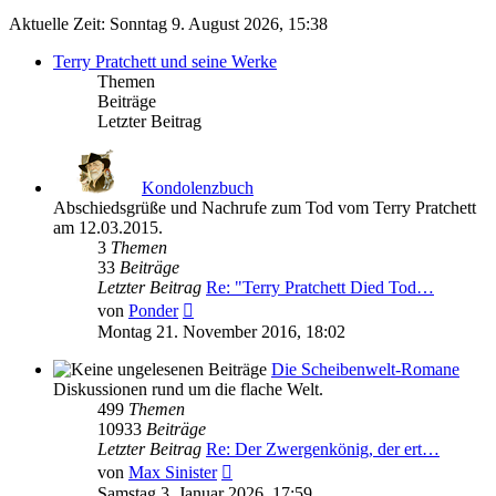
Aktuelle Zeit: Sonntag 9. August 2026, 15:38
Terry Pratchett und seine Werke
Themen
Beiträge
Letzter Beitrag
Kondolenzbuch
Abschiedsgrüße und Nachrufe zum Tod vom Terry Pratchett
am 12.03.2015.
3
Themen
33
Beiträge
Letzter Beitrag
Re: "Terry Pratchett Died Tod…
Neuester
von
Ponder
Beitrag
Montag 21. November 2016, 18:02
Die Scheibenwelt-Romane
Diskussionen rund um die flache Welt.
499
Themen
10933
Beiträge
Letzter Beitrag
Re: Der Zwergenkönig, der ert…
Neuester
von
Max Sinister
Beitrag
Samstag 3. Januar 2026, 17:59