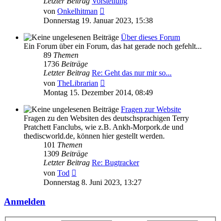
Letzter Beitrag
Vorstellung
Neuester
von
Onkelhitman
Beitrag
Donnerstag 19. Januar 2023, 15:38
Über dieses Forum
Ein Forum über ein Forum, das hat gerade noch gefehlt...
89
Themen
1736
Beiträge
Letzter Beitrag
Re: Geht das nur mir so...
Neuester
von
TheLibrarian
Beitrag
Montag 15. Dezember 2014, 08:49
Fragen zur Website
Fragen zu den Websiten des deutschsprachigen Terry
Pratchett Fanclubs, wie z.B. Ankh-Morpork.de und
thediscworld.de, können hier gestellt werden.
101
Themen
1309
Beiträge
Letzter Beitrag
Re: Bugtracker
Neuester
von
Tod
Beitrag
Donnerstag 8. Juni 2023, 13:27
Anmelden