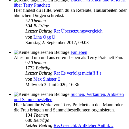
über Terry Pratchett
Hier findest du Hilfe, wenn du an Referate, Hausarbeiten oder
ähnlichen Dingen schreibst.
52
Themen
504
Beiträge
Letzter Beitrag
Re: Übersetzungsvergleich
Neuester
von
Lina Ogg
Beitrag
Samstag 2. September 2017, 09:03
Fanleben
Alles rund um und aus eurem Leben als Terry Pratchett Fan.
92
Themen
1772
Beiträge
Letzter Beitrag
Re: Es verfolgt mich(!!!!!)
Neuester
von
Max Sinister
Beitrag
Mittwoch 3. Juni 2026, 16:36
Suchen, Verkaufen, Anbieten
und Sammelbestellen
Hier könnt ihr Werke von Terry Pratchett an den Mann oder
die Frau bringen und Sammelbestellungen organisieren.
104
Themen
680
Beiträge
Letzter Beitrag
Re: Gesucht: Aufkleber Anthil…