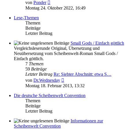
Neuester
von
Ponder
Beitrag
Montag 24. Oktober 2022, 16:49
Lese-Themen
Themen
Beiträge
Letzter Beitrag
Small Gods / Einfach göttlich
Vergleichsleserunde Original, Übersetzung und
Neuübersetzung vom Scheibenwelt-Roman Small Gods /
Einfach göttlich.
7
Themen
59
Beiträge
Letzter Beitrag
Re: Siebter Abschnitt: etwa S…
Neuester
von
Dr.Wednesday
Beitrag
Montag 18. Februar 2013, 13:32
Die deutsche Scheibenwelt Convention
Themen
Beiträge
Letzter Beitrag
Informationen zur
Scheibenwelt Convention