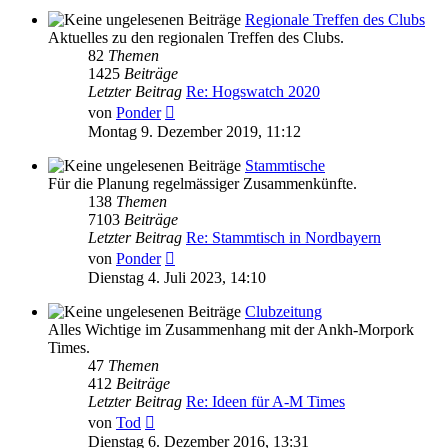
Regionale Treffen des Clubs
Aktuelles zu den regionalen Treffen des Clubs.
82
Themen
1425
Beiträge
Letzter Beitrag
Re: Hogswatch 2020
Neuester
von
Ponder
Beitrag
Montag 9. Dezember 2019, 11:12
Stammtische
Für die Planung regelmässiger Zusammenkünfte.
138
Themen
7103
Beiträge
Letzter Beitrag
Re: Stammtisch in Nordbayern
Neuester
von
Ponder
Beitrag
Dienstag 4. Juli 2023, 14:10
Clubzeitung
Alles Wichtige im Zusammenhang mit der Ankh-Morpork
Times.
47
Themen
412
Beiträge
Letzter Beitrag
Re: Ideen für A-M Times
Neuester
von
Tod
Beitrag
Dienstag 6. Dezember 2016, 13:31