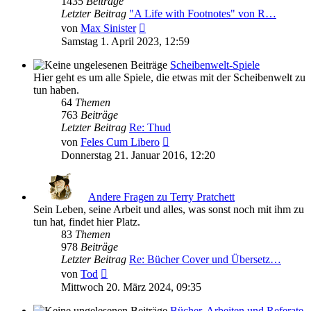
1435
Beiträge
Letzter Beitrag
"A Life with Footnotes" von R…
Neuester
von
Max Sinister
Beitrag
Samstag 1. April 2023, 12:59
Scheibenwelt-Spiele
Hier geht es um alle Spiele, die etwas mit der Scheibenwelt zu
tun haben.
64
Themen
763
Beiträge
Letzter Beitrag
Re: Thud
Neuester
von
Feles Cum Libero
Beitrag
Donnerstag 21. Januar 2016, 12:20
Andere Fragen zu Terry Pratchett
Sein Leben, seine Arbeit und alles, was sonst noch mit ihm zu
tun hat, findet hier Platz.
83
Themen
978
Beiträge
Letzter Beitrag
Re: Bücher Cover und Übersetz…
Neuester
von
Tod
Beitrag
Mittwoch 20. März 2024, 09:35
Bücher, Arbeiten und Referate