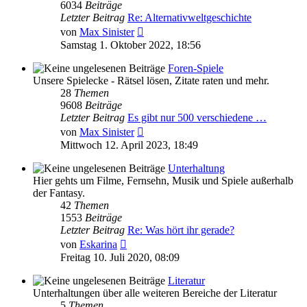
6034
Beiträge
Letzter Beitrag
Re: Alternativweltgeschichte
Neuester
von
Max Sinister
Beitrag
Samstag 1. Oktober 2022, 18:56
Foren-Spiele
Unsere Spielecke - Rätsel lösen, Zitate raten und mehr.
28
Themen
9608
Beiträge
Letzter Beitrag
Es gibt nur 500 verschiedene …
Neuester
von
Max Sinister
Beitrag
Mittwoch 12. April 2023, 18:49
Unterhaltung
Hier gehts um Filme, Fernsehn, Musik und Spiele außerhalb
der Fantasy.
42
Themen
1553
Beiträge
Letzter Beitrag
Re: Was hört ihr gerade?
Neuester
von
Eskarina
Beitrag
Freitag 10. Juli 2020, 08:09
Literatur
Unterhaltungen über alle weiteren Bereiche der Literatur
5
Themen