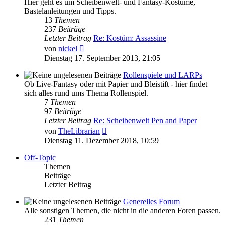
Hier geht es um Scheibenwelt- und Fantasy-Kostüme,
Bastelanleitungen und Tipps.
13
Themen
237
Beiträge
Letzter Beitrag
Re: Kostüm: Assassine
Neuester
von
nickel
Beitrag
Dienstag 17. September 2013, 21:05
Rollenspiele und LARPs
Ob Live-Fantasy oder mit Papier und Bleistift - hier findet
sich alles rund ums Thema Rollenspiel.
7
Themen
97
Beiträge
Letzter Beitrag
Re: Scheibenwelt Pen and Paper
Neuester
von
TheLibrarian
Beitrag
Dienstag 11. Dezember 2018, 10:59
Off-Topic
Themen
Beiträge
Letzter Beitrag
Generelles Forum
Alle sonstigen Themen, die nicht in die anderen Foren passen.
231
Themen