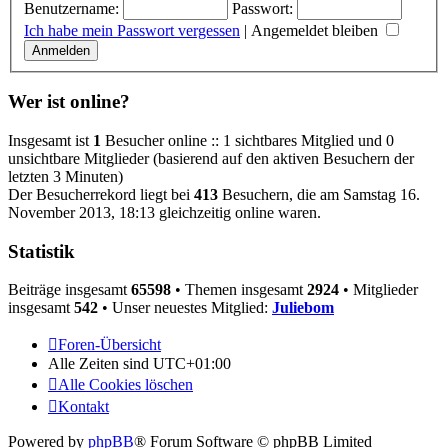
Benutzername:
Passwort:
Ich habe mein Passwort vergessen
|
Angemeldet bleiben
Wer ist online?
Insgesamt ist
1
Besucher online :: 1 sichtbares Mitglied und 0
unsichtbare Mitglieder (basierend auf den aktiven Besuchern der
letzten 3 Minuten)
Der Besucherrekord liegt bei
413
Besuchern, die am Samstag 16.
November 2013, 18:13 gleichzeitig online waren.
Statistik
Beiträge insgesamt
65598
• Themen insgesamt
2924
• Mitglieder
insgesamt
542
• Unser neuestes Mitglied:
Juliebom
Foren-Übersicht
Alle Zeiten sind
UTC+01:00
Alle Cookies löschen
Kontakt
Powered by
phpBB
® Forum Software © phpBB Limited