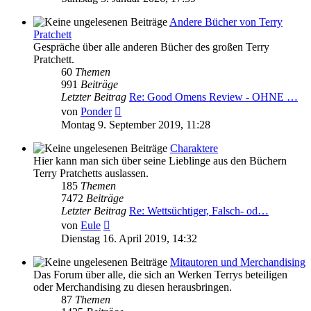
Andere Bücher von Terry
Pratchett
Gespräche über alle anderen Bücher des großen Terry
Pratchett.
60
Themen
991
Beiträge
Letzter Beitrag
Re: Good Omens Review - OHNE …
Neuester
von
Ponder
Beitrag
Montag 9. September 2019, 11:28
Charaktere
Hier kann man sich über seine Lieblinge aus den Büchern
Terry Pratchetts auslassen.
185
Themen
7472
Beiträge
Letzter Beitrag
Re: Wettsüchtiger, Falsch- od…
Neuester
von
Eule
Beitrag
Dienstag 16. April 2019, 14:32
Mitautoren und Merchandising
Das Forum über alle, die sich an Werken Terrys beteiligen
oder Merchandising zu diesen herausbringen.
87
Themen