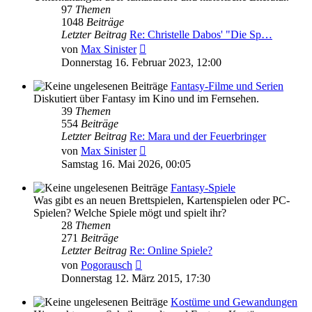
97
Themen
1048
Beiträge
Letzter Beitrag
Re: Christelle Dabos' "Die Sp…
Neuester
von
Max Sinister
Beitrag
Donnerstag 16. Februar 2023, 12:00
Fantasy-Filme und Serien
Diskutiert über Fantasy im Kino und im Fernsehen.
39
Themen
554
Beiträge
Letzter Beitrag
Re: Mara und der Feuerbringer
Neuester
von
Max Sinister
Beitrag
Samstag 16. Mai 2026, 00:05
Fantasy-Spiele
Was gibt es an neuen Brettspielen, Kartenspielen oder PC-
Spielen? Welche Spiele mögt und spielt ihr?
28
Themen
271
Beiträge
Letzter Beitrag
Re: Online Spiele?
Neuester
von
Pogorausch
Beitrag
Donnerstag 12. März 2015, 17:30
Kostüme und Gewandungen