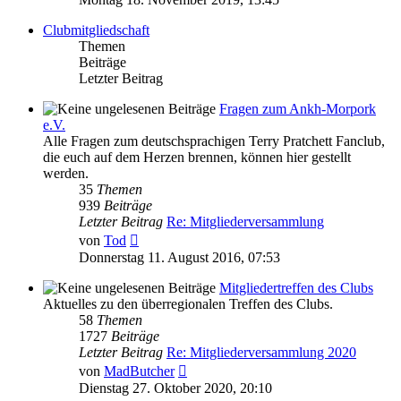
Clubmitgliedschaft
Themen
Beiträge
Letzter Beitrag
Fragen zum Ankh-Morpork
e.V.
Alle Fragen zum deutschsprachigen Terry Pratchett Fanclub,
die euch auf dem Herzen brennen, können hier gestellt
werden.
35
Themen
939
Beiträge
Letzter Beitrag
Re: Mitgliederversammlung
Neuester
von
Tod
Beitrag
Donnerstag 11. August 2016, 07:53
Mitgliedertreffen des Clubs
Aktuelles zu den überregionalen Treffen des Clubs.
58
Themen
1727
Beiträge
Letzter Beitrag
Re: Mitgliederversammlung 2020
Neuester
von
MadButcher
Beitrag
Dienstag 27. Oktober 2020, 20:10