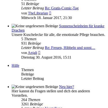
51
Beiträge
Letzter Beitrag
Re: Gratis-Comic-Tag
Neuester
von
TheLibrarian
Beitrag
Mittwoch 18. Januar 2017, 21:30
Sonnenscheinheim für kranke
Drachen
Unsere Kuschelecke für alle, die emotionale Pflege brauchen.
5
Themen
931
Beiträge
Letzter Beitrag
Re: Freuen, Hibbeln und sonst…
Neuester
von
Anjali
Beitrag
Dienstag 30. August 2016, 15:11
Hilfe
Themen
Beiträge
Letzter Beitrag
Neu hier?
Hier kannst du Fragen stellen und dich den anderen
Vorstellen.
264
Themen
3261
Beiträge