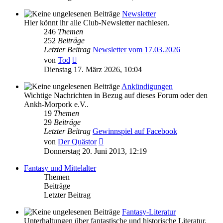
Newsletter
Hier könnt ihr alle Club-Newsletter nachlesen.
246
Themen
252
Beiträge
Letzter Beitrag
Newsletter vom 17.03.2026
Neuester
von
Tod
Beitrag
Dienstag 17. März 2026, 10:04
Ankündigungen
Wichtige Nachrichten in Bezug auf dieses Forum oder den
Ankh-Morpork e.V..
19
Themen
29
Beiträge
Letzter Beitrag
Gewinnspiel auf Facebook
Neuester
von
Der Quästor
Beitrag
Donnerstag 20. Juni 2013, 12:19
Fantasy und Mittelalter
Themen
Beiträge
Letzter Beitrag
Fantasy-Literatur
Unterhaltungen über fantastische und historische Literatur.