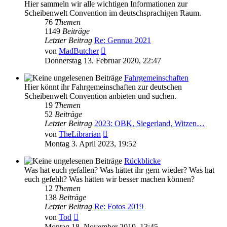
Hier sammeln wir alle wichtigen Informationen zur
Scheibenwelt Convention im deutschsprachigen Raum.
76
Themen
1149
Beiträge
Letzter Beitrag
Re: Gennua 2021
Neuester
von
MadButcher
Beitrag
Donnerstag 13. Februar 2020, 22:47
Fahrgemeinschaften
Hier könnt ihr Fahrgemeinschaften zur deutschen
Scheibenwelt Convention anbieten und suchen.
19
Themen
52
Beiträge
Letzter Beitrag
2023: OBK, Siegerland, Witzen…
Neuester
von
TheLibrarian
Beitrag
Montag 3. April 2023, 19:52
Rückblicke
Was hat euch gefallen? Was hättet ihr gern wieder? Was hat
euch gefehlt? Was hätten wir besser machen können?
12
Themen
138
Beiträge
Letzter Beitrag
Re: Fotos 2019
Neuester
von
Tod
Beitrag
Montag 18. November 2019, 13:45