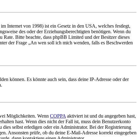
m Internet von 1998) ist ein Gesetz in den USA, welches festlegt,
ungsweise des oder der Erziehungsberechtigten benötigen. Wenn du
nd zu Rate. Bitte beachte, dass phpBB Limited und der Besitzer dieses
 unter der Frage „An wen soll ich mich wenden, falls es Beschwerden
elden können. Es könnte auch sein, dass deine IP-Adresse oder der
n.
 zwei Möglichkeiten. Wenn
COPPA
aktiviert ist und du angegeben hast,
rhalten hast. Wenn dies nicht der Fall ist, muss dein Benutzerkonto
 dies selbst erledigen oder ein Administrator. Bei der Registrierung
ungen. Ansonsten prüfe, ob du deine E-Mail-Adresse korrekt eingegeben
urde, dann kontaktiere einen Administrator.