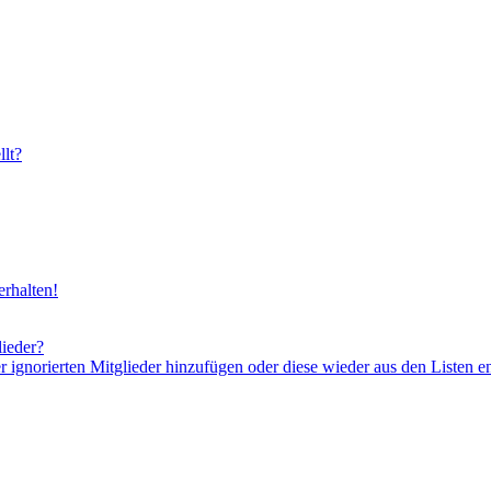
lt?
rhalten!
lieder?
er ignorierten Mitglieder hinzufügen oder diese wieder aus den Listen e