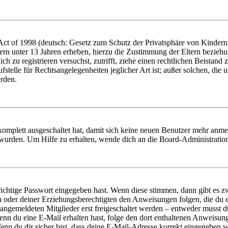
t of 1998 (deutsch: Gesetz zum Schutz der Privatsphäre von Kindern i
ern unter 13 Jahren erheben, hierzu die Zustimmung der Eltern bezieh
dich zu registrieren versuchst, zutrifft, ziehe einen rechtlichen Beista
stelle für Rechtsangelegenheiten jeglicher Art ist; außer solchen, die
erden.
 komplett ausgeschaltet hat, damit sich keine neuen Benutzer mehr anm
 wurden. Um Hilfe zu erhalten, wende dich an die Board-Administratio
richtige Passwort eingegeben hast. Wenn diese stimmen, dann gibt es
ern oder deiner Erziehungsberechtigten den Anweisungen folgen, die du e
 angemeldeten Mitglieder erst freigeschaltet werden – entweder musst du
. Wenn du eine E-Mail erhalten hast, folge den dort enthaltenen Anweis
nn du dir sicher bist, dass deine E-Mail-Adresse korrekt eingegeben w